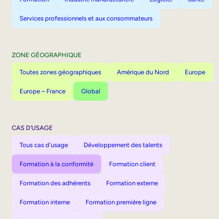
Services professionnels et aux consommateurs
ZONE GÉOGRAPHIQUE
Toutes zones géographiques
Amérique du Nord
Europe
Europe – France
Global
CAS D’USAGE
Tous cas d'usage
Développement des talents
Formation à la conformité
Formation client
Formation des adhérents
Formation externe
Formation interne
Formation première ligne