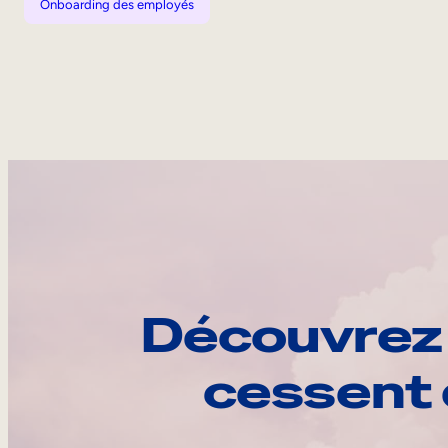
Onboarding des employés
Découvrez 
cessent 