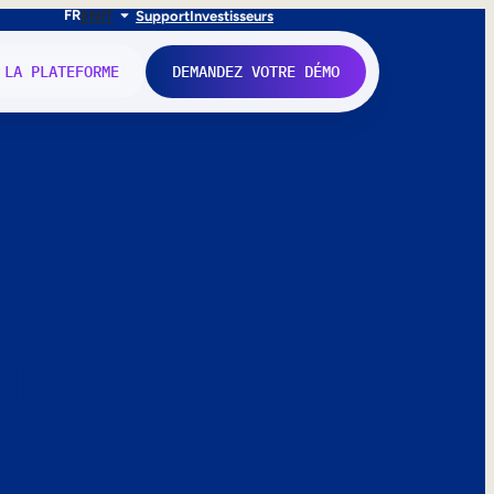
FR
EN
IT
Support
Investisseurs
 LA PLATEFORME
DEMANDEZ VOTRE DÉMO
nne.