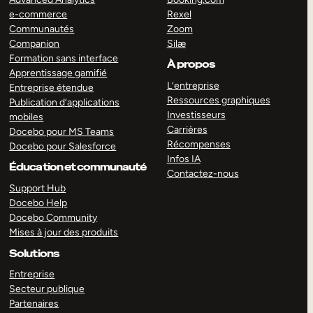
e-commerce
Rexel
Communautés
Zoom
Companion
Silæ
Formation sans interface
À propos
Apprentissage gamifié
L’entreprise
Entreprise étendue
Ressources graphiques
Publication d’applications
Investisseurs
mobiles
Carrières
Docebo pour MS Teams
Récompenses
Docebo pour Salesforce
Infos IA
Éducation et communauté
Contactez-nous
Support Hub
Docebo Help
Docebo Community
Mises à jour des produits
Solutions
Entreprise
Secteur publique
Partenaires