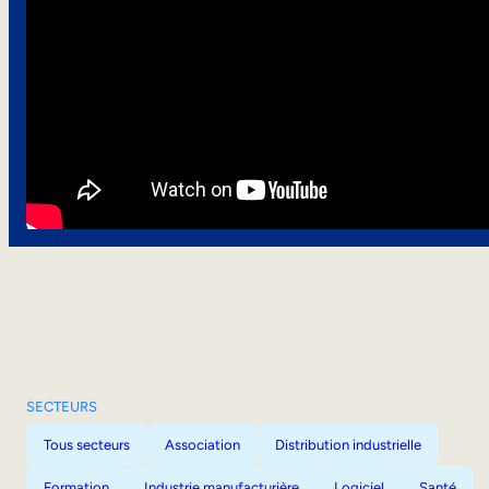
SECTEURS
Tous secteurs
Association
Distribution industrielle
Formation
Industrie manufacturière
Logiciel
Santé