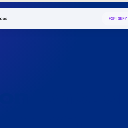
ces
EXPLOREZ
és
on fonctio
té
e
 preuve.