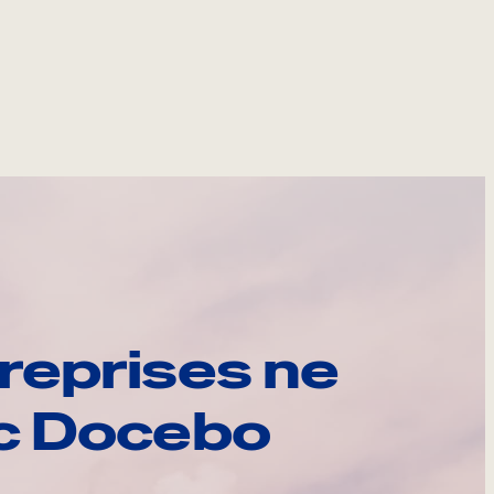
reprises ne
ec Docebo