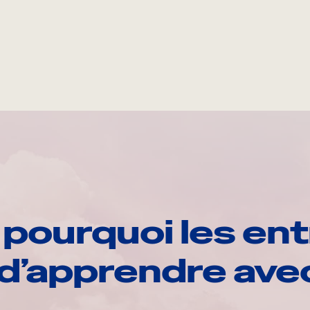
pourquoi les ent
d’apprendre av