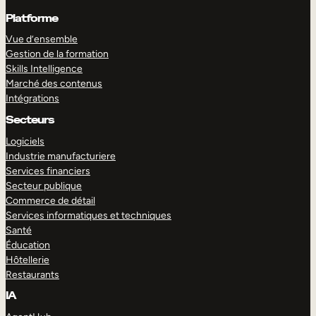
Platforme
Vue d’ensemble
Gestion de la formation
Skills Intelligence
Marché des contenus
Intégrations
Secteurs
Logiciels
Industrie manufacturiere
Services financiers
Secteur publique
Commerce de détail
Services informatiques et techniques
Santé
Éducation
Hôtellerie
Restaurants
IA