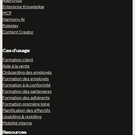
AgentHub
Enterprise Knowledge
MCP
Harmony AI
Roleplay
Content Creator
Cas d’usage
Formation client
Aide à la vente
Onboarding des employés
Formation des employés
Formation à la conformité
Formation des partenaires
Formation des adhérents
Formation première ligne
Planification des effectifs
Upskilling & reskilling
Mobilité interne
Resources