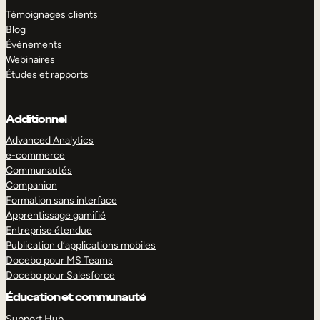
Témoignages clients
Blog
Événements
Webinaires
Études et rapports
Additionnel
Advanced Analytics
e-commerce
Communautés
Companion
Formation sans interface
Apprentissage gamifié
Entreprise étendue
Publication d’applications mobiles
Docebo pour MS Teams
Docebo pour Salesforce
Éducation et communauté
Support Hub