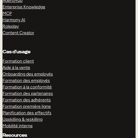
AgentHub
Enterprise Knowledge
MCP
Harmony AI
Roleplay
Content Creator
Cas d’usage
Formation client
Aide à la vente
Onboarding des employés
Formation des employés
Formation à la conformité
Formation des partenaires
Formation des adhérents
Formation première ligne
Planification des effectifs
Upskilling & reskilling
Mobilité interne
Resources