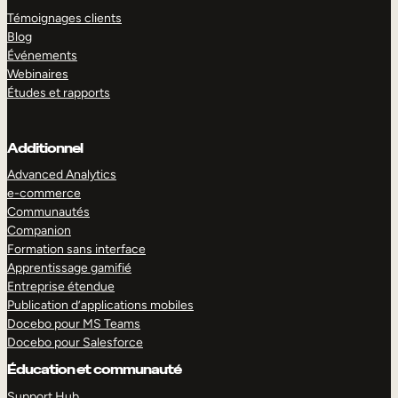
Témoignages clients
Blog
Événements
Webinaires
Études et rapports
Additionnel
Advanced Analytics
e-commerce
Communautés
Companion
Formation sans interface
Apprentissage gamifié
Entreprise étendue
Publication d’applications mobiles
Docebo pour MS Teams
Docebo pour Salesforce
Éducation et communauté
Support Hub