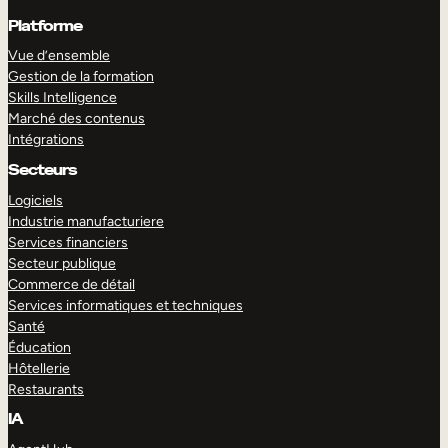
Platforme
Vue d’ensemble
Gestion de la formation
Skills Intelligence
Marché des contenus
Intégrations
Secteurs
Logiciels
Industrie manufacturiere
Services financiers
Secteur publique
Commerce de détail
Services informatiques et techniques
Santé
Éducation
Hôtellerie
Restaurants
IA