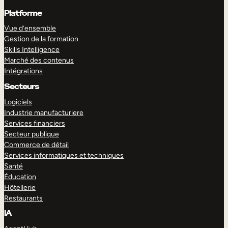
Platforme
Vue d’ensemble
Gestion de la formation
Skills Intelligence
Marché des contenus
Intégrations
Secteurs
Logiciels
Industrie manufacturiere
Services financiers
Secteur publique
Commerce de détail
Services informatiques et techniques
Santé
Éducation
Hôtellerie
Restaurants
IA