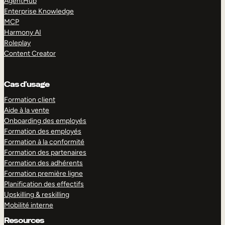
AgentHub
Enterprise Knowledge
MCP
Harmony AI
Roleplay
Content Creator
Cas d’usage
Formation client
Aide à la vente
Onboarding des employés
Formation des employés
Formation à la conformité
Formation des partenaires
Formation des adhérents
Formation première ligne
Planification des effectifs
Upskilling & reskilling
Mobilité interne
Resources