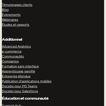
Témoignages clients
Blog
Événements
Webinaires
Études et rapports
Additionnel
Advanced Analytics
e-commerce
Communautés
Companion
Formation sans interface
Apprentissage gamifié
Entreprise étendue
Publication d’applications mobiles
Docebo pour MS Teams
Docebo pour Salesforce
Éducation et communauté
Support Hub