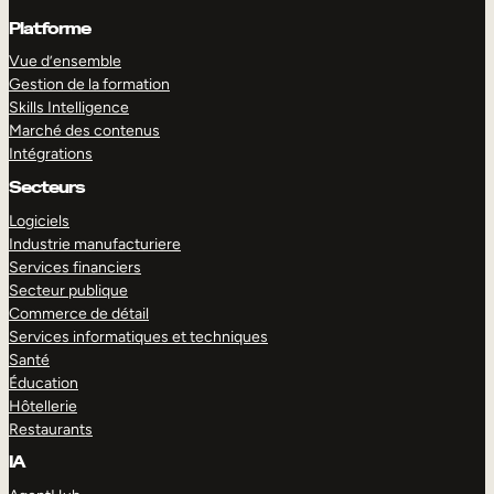
Platforme
Vue d’ensemble
Gestion de la formation
Skills Intelligence
Marché des contenus
Intégrations
Secteurs
Logiciels
Industrie manufacturiere
Services financiers
Secteur publique
Commerce de détail
Services informatiques et techniques
Santé
Éducation
Hôtellerie
Restaurants
IA