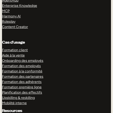
AgentHub
Enterprise Knowledge
MCP
Harmony AI
Roleplay
Content Creator
Cas d’usage
Formation client
Aide à la vente
Onboarding des employés
Formation des employés
Formation à la conformité
Formation des partenaires
Formation des adhérents
Formation première ligne
Planification des effectifs
Upskilling & reskilling
Mobilité interne
Resources