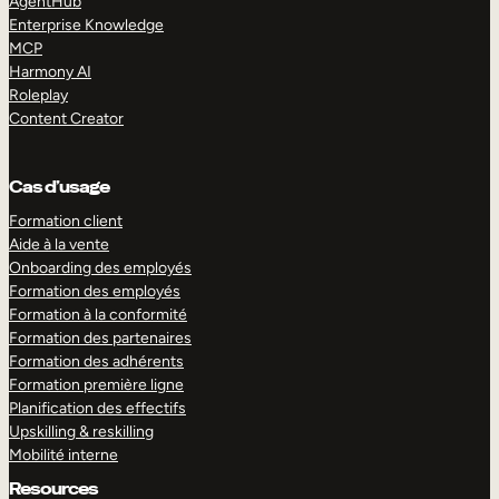
AgentHub
Enterprise Knowledge
MCP
Harmony AI
Roleplay
Content Creator
Cas d’usage
Formation client
Aide à la vente
Onboarding des employés
Formation des employés
Formation à la conformité
Formation des partenaires
Formation des adhérents
Formation première ligne
Planification des effectifs
Upskilling & reskilling
Mobilité interne
Resources