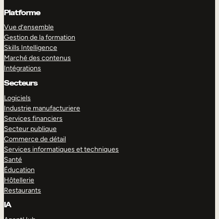
Platforme
Vue d’ensemble
Gestion de la formation
Skills Intelligence
Marché des contenus
Intégrations
Secteurs
Logiciels
Industrie manufacturiere
Services financiers
Secteur publique
Commerce de détail
Services informatiques et techniques
Santé
Éducation
Hôtellerie
Restaurants
IA