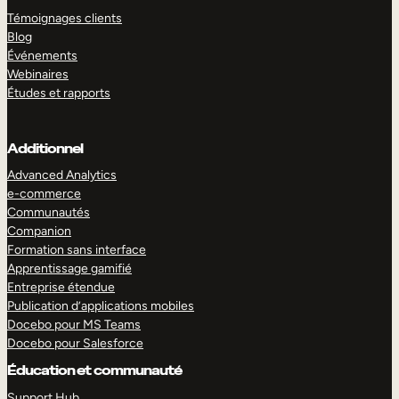
Témoignages clients
Blog
Événements
Webinaires
Études et rapports
Additionnel
Advanced Analytics
e-commerce
Communautés
Companion
Formation sans interface
Apprentissage gamifié
Entreprise étendue
Publication d’applications mobiles
Docebo pour MS Teams
Docebo pour Salesforce
Éducation et communauté
Support Hub