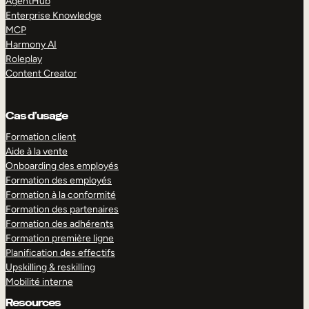
AgentHub
Enterprise Knowledge
MCP
Harmony AI
Roleplay
Content Creator
Cas d’usage
Formation client
Aide à la vente
Onboarding des employés
Formation des employés
Formation à la conformité
Formation des partenaires
Formation des adhérents
Formation première ligne
Planification des effectifs
Upskilling & reskilling
Mobilité interne
Resources