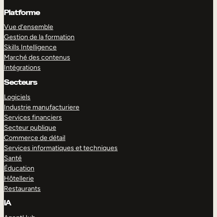
Platforme
Vue d’ensemble
Gestion de la formation
Skills Intelligence
Marché des contenus
Intégrations
Secteurs
Logiciels
Industrie manufacturiere
Services financiers
Secteur publique
Commerce de détail
Services informatiques et techniques
Santé
Éducation
Hôtellerie
Restaurants
IA