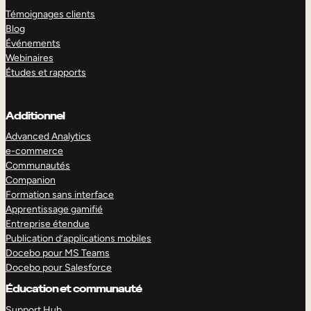
Témoignages clients
Blog
Événements
Webinaires
Études et rapports
Additionnel
Advanced Analytics
e-commerce
Communautés
Companion
Formation sans interface
Apprentissage gamifié
Entreprise étendue
Publication d’applications mobiles
Docebo pour MS Teams
Docebo pour Salesforce
Éducation et communauté
Support Hub