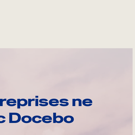
reprises ne
ec Docebo