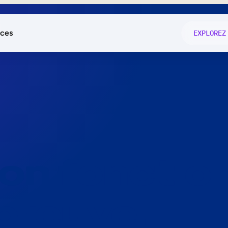
ces
EXPLOREZ
és
on fonctio
té
e
 preuve.