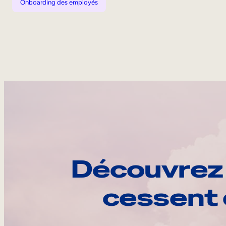
Onboarding des employés
Découvrez 
cessent 