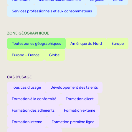
Services professionnels et aux consommateurs
ZONE GÉOGRAPHIQUE
Toutes zones géographiques
Amérique du Nord
Europe
Europe – France
Global
CAS D’USAGE
Tous cas d'usage
Développement des talents
Formation à la conformité
Formation client
Formation des adhérents
Formation externe
Formation interne
Formation première ligne