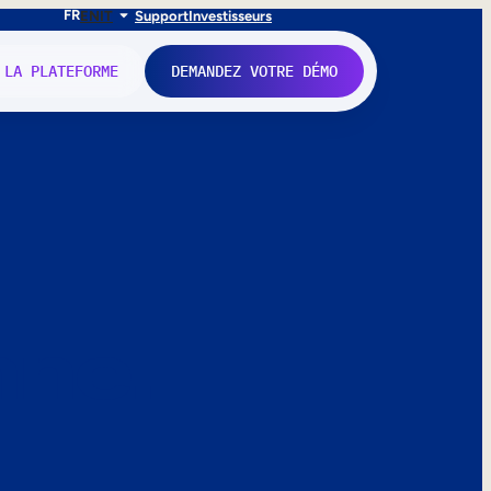
FR
EN
IT
Support
Investisseurs
 LA PLATEFORME
DEMANDEZ VOTRE DÉMO
nne.