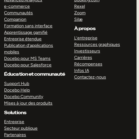
e-commerce
Rexel
Communautés
Zoom
Companion
Silæ
Formation sans interface
À propos
Apprentissage gamifié
L’entreprise
Entreprise étendue
Ressources graphiques
Publication d’applications
Investisseurs
mobiles
Carrières
Docebo pour MS Teams
Récompenses
Docebo pour Salesforce
Infos IA
Éducation et communauté
Contactez-nous
Support Hub
Docebo Help
Docebo Community
Mises à jour des produits
Solutions
Entreprise
Secteur publique
Partenaires