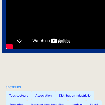
SECTEURS
Tous secteurs
Association
Distribution industrielle
Formation
Industrie manufacturière
Logiciel
Santé