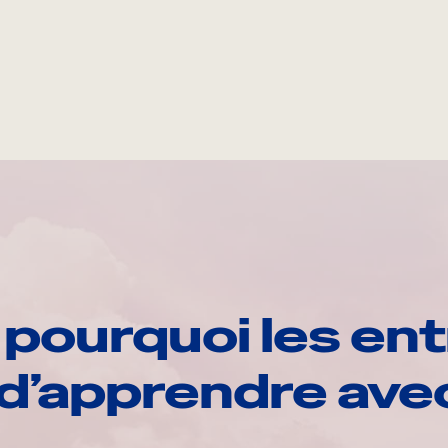
pourquoi les ent
d’apprendre av