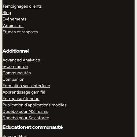
Témoignages clients
Blog
Événements
Webinaires
Études et rapports
Additionnel
Advanced Analytics
e-commerce
Communautés
Companion
Formation sans interface
Apprentissage gamifié
Entreprise étendue
Publication d’applications mobiles
Docebo pour MS Teams
Docebo pour Salesforce
Éducation et communauté
Support Hub