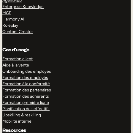
AgentHub
Enterprise Knowledge
MCP
Harmony AI
Roleplay
Content Creator
Cas d’usage
Formation client
Aide à la vente
Onboarding des employés
Formation des employés
Formation à la conformité
Formation des partenaires
Formation des adhérents
Formation première ligne
Planification des effectifs
Upskilling & reskilling
Mobilité interne
Resources