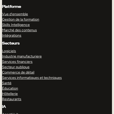
Platforme
Vue d’ensemble
Gestion de la formation
Skills Intelligence
Marché des contenus
Intégrations
Secteurs
Logiciels
Industrie manufacturiere
Services financiers
Secteur publique
Commerce de détail
Services informatiques et techniques
Santé
Éducation
Hôtellerie
Restaurants
IA