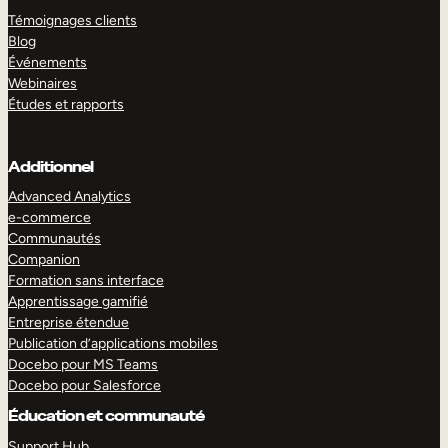
Témoignages clients
Blog
Événements
Webinaires
Études et rapports
Additionnel
Advanced Analytics
e-commerce
Communautés
Companion
Formation sans interface
Apprentissage gamifié
Entreprise étendue
Publication d’applications mobiles
Docebo pour MS Teams
Docebo pour Salesforce
Éducation et communauté
Support Hub