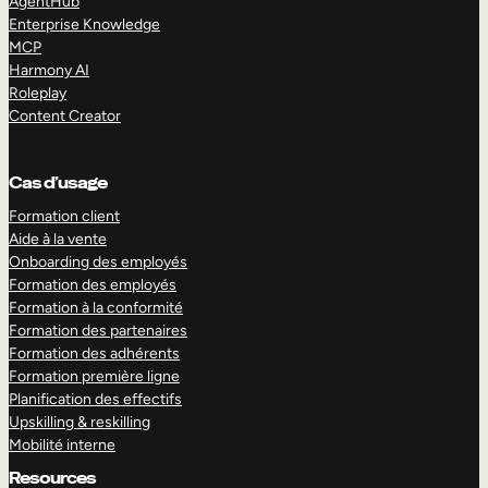
AgentHub
Enterprise Knowledge
MCP
Harmony AI
Roleplay
Content Creator
Cas d’usage
Formation client
Aide à la vente
Onboarding des employés
Formation des employés
Formation à la conformité
Formation des partenaires
Formation des adhérents
Formation première ligne
Planification des effectifs
Upskilling & reskilling
Mobilité interne
Resources