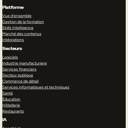
Platforme
Vue d’ensemble
Gestion de la formation
Skills Intelligence
Marché des contenus
Intégrations
Secteurs
Logiciels
Industrie manufacturiere
Services financiers
Secteur publique
Commerce de détail
Services informatiques et techniques
Santé
Éducation
Hôtellerie
Restaurants
IA