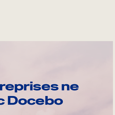
reprises ne
ec Docebo