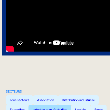
SECTEURS
Tous secteurs
Association
Distribution industrielle
Formation
Industrie manufacturière
Logiciel
Santé