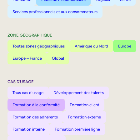
Services professionnels et aux consommateurs
ZONE GÉOGRAPHIQUE
Toutes zones géographiques
Amérique du Nord
Europe
Europe – France
Global
CAS D’USAGE
Tous cas d'usage
Développement des talents
Formation à la conformité
Formation client
Formation des adhérents
Formation externe
Formation interne
Formation première ligne