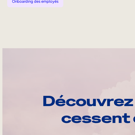
Onboarding des employés
Découvrez 
cessent 