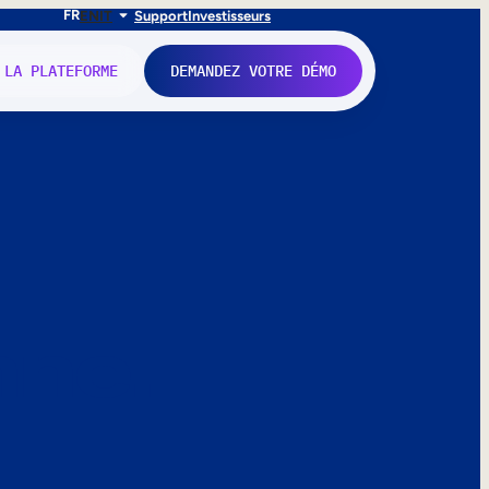
FR
EN
IT
Support
Investisseurs
 LA PLATEFORME
DEMANDEZ VOTRE DÉMO
nne.