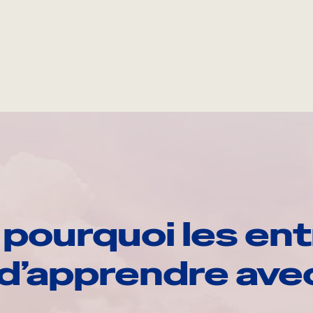
pourquoi les ent
d’apprendre av