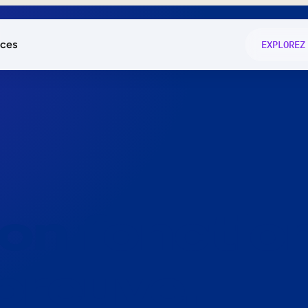
ces
EXPLOREZ
és
on fonctio
té
e
 preuve.