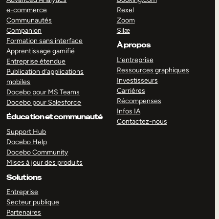
e-commerce
Rexel
Communautés
Zoom
Companion
Silæ
Formation sans interface
À propos
Apprentissage gamifié
L’entreprise
Entreprise étendue
Ressources graphiques
Publication d’applications
Investisseurs
mobiles
Carrières
Docebo pour MS Teams
Récompenses
Docebo pour Salesforce
Infos IA
Éducation et communauté
Contactez-nous
Support Hub
Docebo Help
Docebo Community
Mises à jour des produits
Solutions
Entreprise
Secteur publique
Partenaires