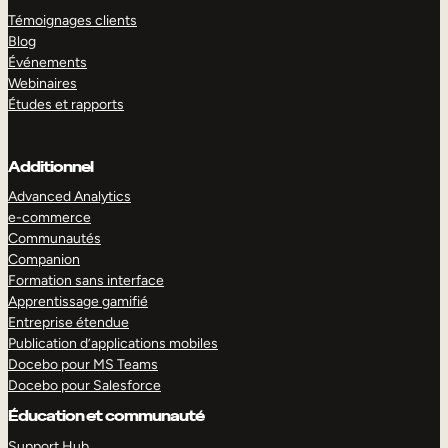
Témoignages clients
Blog
Événements
Webinaires
Études et rapports
Additionnel
Advanced Analytics
e-commerce
Communautés
Companion
Formation sans interface
Apprentissage gamifié
Entreprise étendue
Publication d’applications mobiles
Docebo pour MS Teams
Docebo pour Salesforce
Éducation et communauté
Support Hub