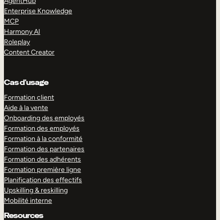
AgentHub
Enterprise Knowledge
MCP
Harmony AI
Roleplay
Content Creator
Cas d’usage
Formation client
Aide à la vente
Onboarding des employés
Formation des employés
Formation à la conformité
Formation des partenaires
Formation des adhérents
Formation première ligne
Planification des effectifs
Upskilling & reskilling
Mobilité interne
Resources