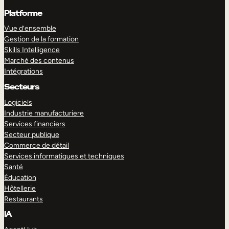
Platforme
Vue d’ensemble
Gestion de la formation
Skills Intelligence
Marché des contenus
Intégrations
Secteurs
Logiciels
Industrie manufacturiere
Services financiers
Secteur publique
Commerce de détail
Services informatiques et techniques
Santé
Éducation
Hôtellerie
Restaurants
IA