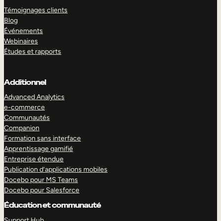
Témoignages clients
Blog
Événements
Webinaires
Études et rapports
Additionnel
Advanced Analytics
e-commerce
Communautés
Companion
Formation sans interface
Apprentissage gamifié
Entreprise étendue
Publication d’applications mobiles
Docebo pour MS Teams
Docebo pour Salesforce
Éducation et communauté
Support Hub