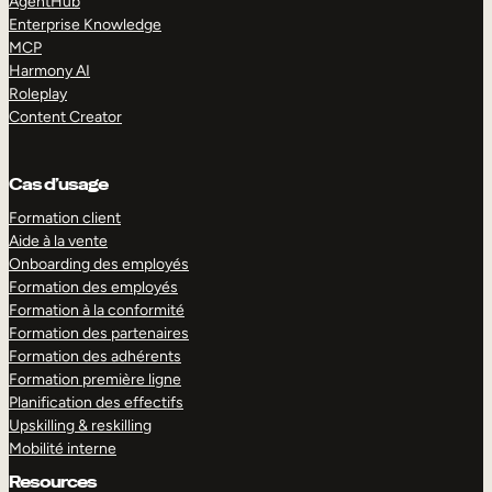
AgentHub
Enterprise Knowledge
MCP
Harmony AI
Roleplay
Content Creator
Cas d’usage
Formation client
Aide à la vente
Onboarding des employés
Formation des employés
Formation à la conformité
Formation des partenaires
Formation des adhérents
Formation première ligne
Planification des effectifs
Upskilling & reskilling
Mobilité interne
Resources