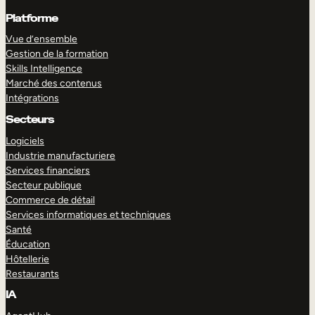
Platforme
Vue d’ensemble
Gestion de la formation
Skills Intelligence
Marché des contenus
Intégrations
Secteurs
Logiciels
Industrie manufacturiere
Services financiers
Secteur publique
Commerce de détail
Services informatiques et techniques
Santé
Éducation
Hôtellerie
Restaurants
IA