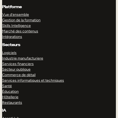
Platforme
Vue d’ensemble
Gestion de la formation
Skills Intelligence
Marché des contenus
Intégrations
Secteurs
Logiciels
Industrie manufacturiere
Services financiers
Secteur publique
Commerce de détail
Services informatiques et techniques
Santé
Éducation
Hôtellerie
Restaurants
IA