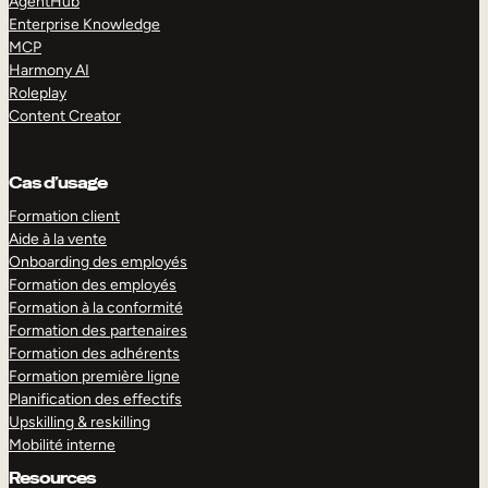
AgentHub
Enterprise Knowledge
MCP
Harmony AI
Roleplay
Content Creator
Cas d’usage
Formation client
Aide à la vente
Onboarding des employés
Formation des employés
Formation à la conformité
Formation des partenaires
Formation des adhérents
Formation première ligne
Planification des effectifs
Upskilling & reskilling
Mobilité interne
Resources