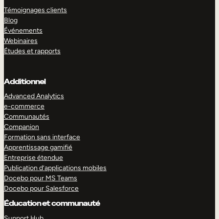
Témoignages clients
Blog
Événements
Webinaires
Études et rapports
Additionnel
Advanced Analytics
e-commerce
Communautés
Companion
Formation sans interface
Apprentissage gamifié
Entreprise étendue
Publication d’applications mobiles
Docebo pour MS Teams
Docebo pour Salesforce
Éducation et communauté
Support Hub