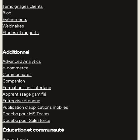
Témoignages clients
Blog
Événements
Webinaires
Études et rapports
Additionnel
Advanced Analytics
e-commerce
Communautés
Companion
Formation sans interface
Apprentissage gamifié
Entreprise étendue
Publication d’applications mobiles
Docebo pour MS Teams
Docebo pour Salesforce
Éducation et communauté
Support Hub