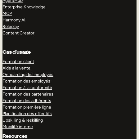
AgentHub
Enterprise Knowledge
MCP
Harmony AI
Roleplay
Content Creator
Cas d’usage
Formation client
Aide à la vente
Onboarding des employés
Formation des employés
Formation à la conformité
Formation des partenaires
Formation des adhérents
Formation première ligne
Planification des effectifs
Upskilling & reskilling
Mobilité interne
Resources