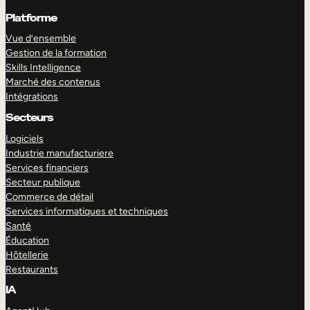
Platforme
Vue d’ensemble
Gestion de la formation
Skills Intelligence
Marché des contenus
Intégrations
Secteurs
Logiciels
Industrie manufacturiere
Services financiers
Secteur publique
Commerce de détail
Services informatiques et techniques
Santé
Éducation
Hôtellerie
Restaurants
IA