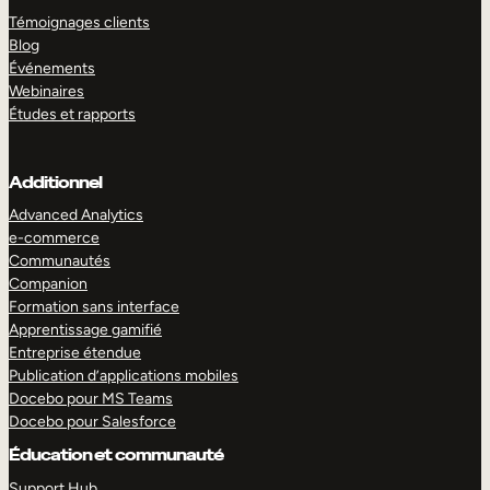
Témoignages clients
Blog
Événements
Webinaires
Études et rapports
Additionnel
Advanced Analytics
e-commerce
Communautés
Companion
Formation sans interface
Apprentissage gamifié
Entreprise étendue
Publication d’applications mobiles
Docebo pour MS Teams
Docebo pour Salesforce
Éducation et communauté
Support Hub