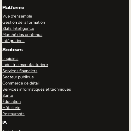
Platforme
Vue d’ensemble
Gestion de la formation
Skills Intelligence
Marché des contenus
Intégrations
Secteurs
Logiciels
Industrie manufacturiere
Services financiers
Secteur publique
Commerce de détail
Services informatiques et techniques
Santé
Éducation
Hôtellerie
Restaurants
IA