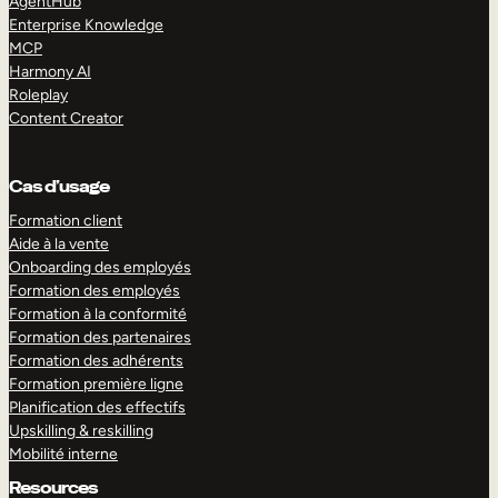
AgentHub
Enterprise Knowledge
MCP
Harmony AI
Roleplay
Content Creator
Cas d’usage
Formation client
Aide à la vente
Onboarding des employés
Formation des employés
Formation à la conformité
Formation des partenaires
Formation des adhérents
Formation première ligne
Planification des effectifs
Upskilling & reskilling
Mobilité interne
Resources