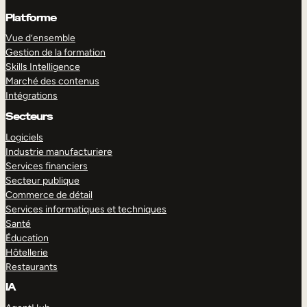
Platforme
Vue d’ensemble
Gestion de la formation
Skills Intelligence
Marché des contenus
Intégrations
Secteurs
Logiciels
Industrie manufacturiere
Services financiers
Secteur publique
Commerce de détail
Services informatiques et techniques
Santé
Éducation
Hôtellerie
Restaurants
IA