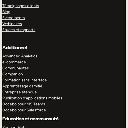
Témoignages clients
Blog
Événements
Webinaires
Études et rapports
Additionnel
Advanced Analytics
e-commerce
Communautés
Companion
Formation sans interface
Apprentissage gamifié
Entreprise étendue
Publication d’applications mobiles
Docebo pour MS Teams
Docebo pour Salesforce
Éducation et communauté
Support Hub