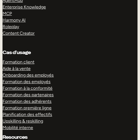
AgentHub
Enterprise Knowledge
MCP
Harmony AI
Roleplay
Content Creator
Cas d’usage
Formation client
Aide à la vente
Onboarding des employés
Formation des employés
Formation à la conformité
Formation des partenaires
Formation des adhérents
Formation première ligne
Planification des effectifs
Upskilling & reskilling
Mobilité interne
Resources