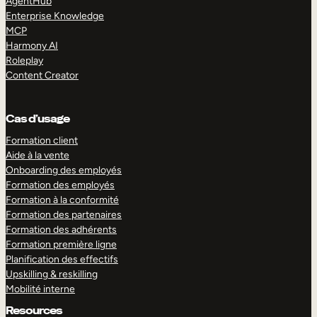
AgentHub
Enterprise Knowledge
MCP
Harmony AI
Roleplay
Content Creator
Cas d’usage
Formation client
Aide à la vente
Onboarding des employés
Formation des employés
Formation à la conformité
Formation des partenaires
Formation des adhérents
Formation première ligne
Planification des effectifs
Upskilling & reskilling
Mobilité interne
Resources