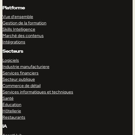
Platforme
Vue d’ensemble
Gestion de la formation
Skills Intelligence
Marché des contenus
Intégrations
Secteurs
Logiciels
Industrie manufacturiere
Services financiers
Secteur publique
Commerce de détail
Services informatiques et techniques
Santé
Éducation
Hôtellerie
Restaurants
IA