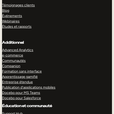
Témoignages clients
Blog
Événements
Webinaires
Études et rapports
Additionnel
Advanced Analytics
e-commerce
Communautés
Companion
Formation sans interface
Apprentissage gamifié
Entreprise étendue
Publication d’applications mobiles
Docebo pour MS Teams
Docebo pour Salesforce
Éducation et communauté
Support Hub