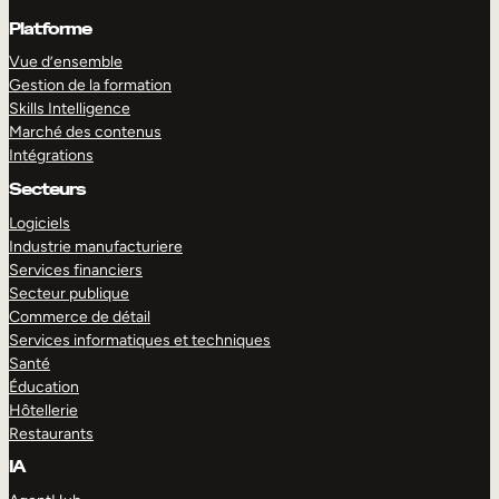
Platforme
Vue d’ensemble
Gestion de la formation
Skills Intelligence
Marché des contenus
Intégrations
Secteurs
Logiciels
Industrie manufacturiere
Services financiers
Secteur publique
Commerce de détail
Services informatiques et techniques
Santé
Éducation
Hôtellerie
Restaurants
IA