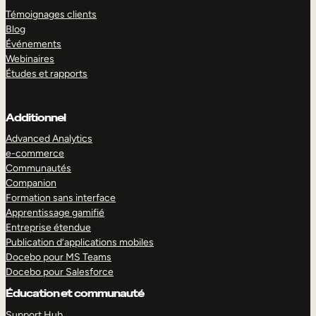
Témoignages clients
Blog
Événements
Webinaires
Études et rapports
Additionnel
Advanced Analytics
e-commerce
Communautés
Companion
Formation sans interface
Apprentissage gamifié
Entreprise étendue
Publication d’applications mobiles
Docebo pour MS Teams
Docebo pour Salesforce
Éducation et communauté
Support Hub