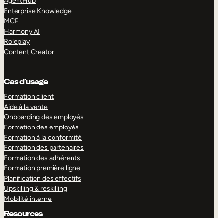
AgentHub
Enterprise Knowledge
MCP
Harmony AI
Roleplay
Content Creator
Cas d’usage
Formation client
Aide à la vente
Onboarding des employés
Formation des employés
Formation à la conformité
Formation des partenaires
Formation des adhérents
Formation première ligne
Planification des effectifs
Upskilling & reskilling
Mobilité interne
Resources