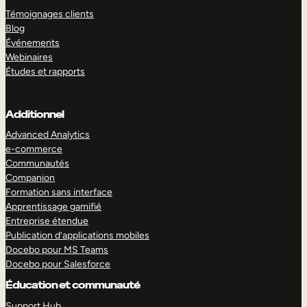
Témoignages clients
Blog
Événements
Webinaires
Études et rapports
Additionnel
Advanced Analytics
e-commerce
Communautés
Companion
Formation sans interface
Apprentissage gamifié
Entreprise étendue
Publication d’applications mobiles
Docebo pour MS Teams
Docebo pour Salesforce
Éducation et communauté
Support Hub