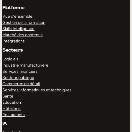
Platforme
Vue d’ensemble
Gestion de la formation
Skills Intelligence
Marché des contenus
Intégrations
Secteurs
Logiciels
Industrie manufacturiere
Services financiers
Secteur publique
Commerce de détail
Services informatiques et techniques
Santé
Éducation
Hôtellerie
Restaurants
IA