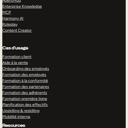
AgentHub
Enterprise Knowledge
MCP
Harmony AI
Roleplay
Content Creator
Cas d’usage
Formation client
Aide à la vente
Onboarding des employés
Formation des employés
Formation à la conformité
Formation des partenaires
Formation des adhérents
Formation première ligne
Planification des effectifs
Upskilling & reskilling
Mobilité interne
Resources