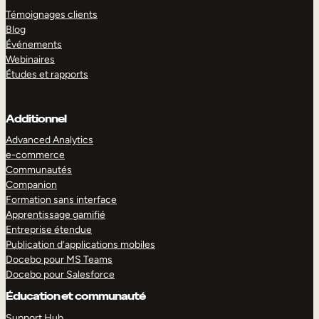
Témoignages clients
Blog
Événements
Webinaires
Études et rapports
Additionnel
Advanced Analytics
e-commerce
Communautés
Companion
Formation sans interface
Apprentissage gamifié
Entreprise étendue
Publication d’applications mobiles
Docebo pour MS Teams
Docebo pour Salesforce
Éducation et communauté
Support Hub