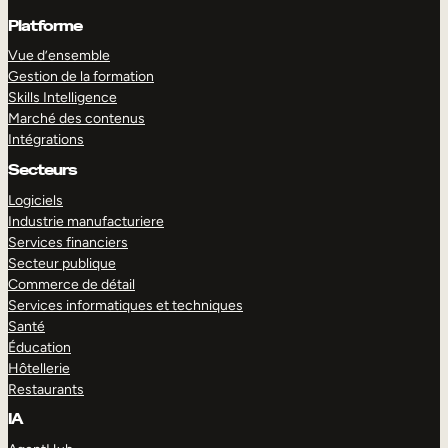
Platforme
Vue d’ensemble
Gestion de la formation
Skills Intelligence
Marché des contenus
Intégrations
Secteurs
Logiciels
Industrie manufacturiere
Services financiers
Secteur publique
Commerce de détail
Services informatiques et techniques
Santé
Éducation
Hôtellerie
Restaurants
IA