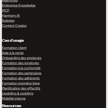
AgentHub
Enterprise Knowledge
MCP
Harmony AI
Roleplay
Content Creator
Cas d’usage
Formation client
Aide à la vente
Onboarding des employés
Formation des employés
Formation à la conformité
Formation des partenaires
Formation des adhérents
Formation première ligne
Planification des effectifs
Upskilling & reskilling
Mobilité interne
Resources