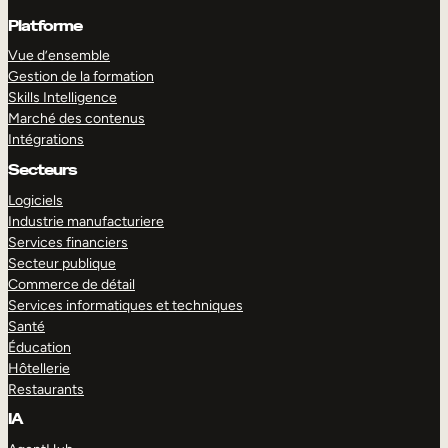
Platforme
Vue d’ensemble
Gestion de la formation
Skills Intelligence
Marché des contenus
Intégrations
Secteurs
Logiciels
Industrie manufacturiere
Services financiers
Secteur publique
Commerce de détail
Services informatiques et techniques
Santé
Éducation
Hôtellerie
Restaurants
IA