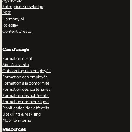
AgentHub
Enterprise Knowledge
MCP
Harmony AI
Roleplay
Content Creator
Cas d’usage
Formation client
Aide à la vente
Onboarding des employés
Formation des employés
Formation à la conformité
Formation des partenaires
Formation des adhérents
Formation première ligne
Planification des effectifs
Upskilling & reskilling
Mobilité interne
Resources