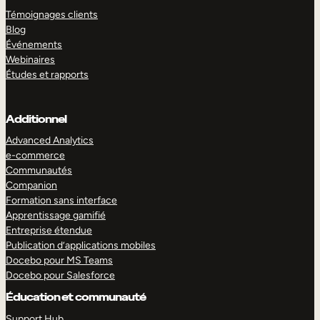
Témoignages clients
Blog
Événements
Webinaires
Études et rapports
Additionnel
Advanced Analytics
e-commerce
Communautés
Companion
Formation sans interface
Apprentissage gamifié
Entreprise étendue
Publication d’applications mobiles
Docebo pour MS Teams
Docebo pour Salesforce
Éducation et communauté
Support Hub