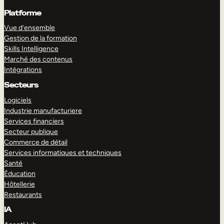
Platforme
Vue d’ensemble
Gestion de la formation
Skills Intelligence
Marché des contenus
Intégrations
Secteurs
Logiciels
Industrie manufacturiere
Services financiers
Secteur publique
Commerce de détail
Services informatiques et techniques
Santé
Éducation
Hôtellerie
Restaurants
IA