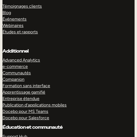
Témoignages clients
Blog
Événements
Webinaires
Études et rapports
Additionnel
Advanced Analytics
e-commerce
Communautés
Companion
Formation sans interface
Apprentissage gamifié
Entreprise étendue
Publication d’applications mobiles
Docebo pour MS Teams
Docebo pour Salesforce
Éducation et communauté
Support Hub