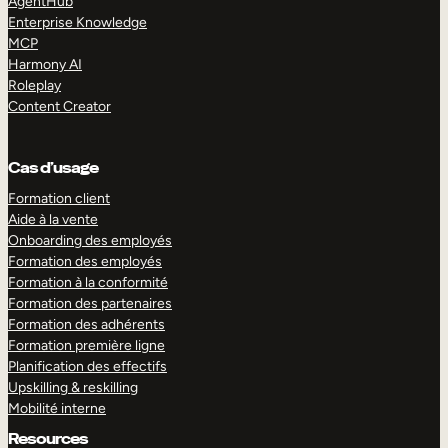
AgentHub
Enterprise Knowledge
MCP
Harmony AI
Roleplay
Content Creator
Cas d’usage
Formation client
Aide à la vente
Onboarding des employés
Formation des employés
Formation à la conformité
Formation des partenaires
Formation des adhérents
Formation première ligne
Planification des effectifs
Upskilling & reskilling
Mobilité interne
Resources