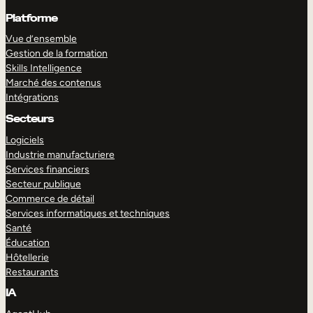
Platforme
Vue d’ensemble
Gestion de la formation
Skills Intelligence
Marché des contenus
Intégrations
Secteurs
Logiciels
Industrie manufacturiere
Services financiers
Secteur publique
Commerce de détail
Services informatiques et techniques
Santé
Éducation
Hôtellerie
Restaurants
IA