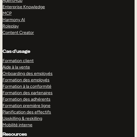
AgentHub
Enterprise Knowledge
MCP
Harmony AI
Roleplay
Content Creator
Cas d’usage
Formation client
Aide à la vente
Onboarding des employés
Formation des employés
Formation à la conformité
Formation des partenaires
Formation des adhérents
Formation première ligne
Planification des effectifs
Upskilling & reskilling
Mobilité interne
Resources