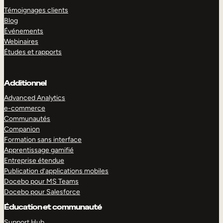
Témoignages clients
Blog
Événements
Webinaires
Études et rapports
Additionnel
Advanced Analytics
e-commerce
Communautés
Companion
Formation sans interface
Apprentissage gamifié
Entreprise étendue
Publication d’applications mobiles
Docebo pour MS Teams
Docebo pour Salesforce
Éducation et communauté
Support Hub