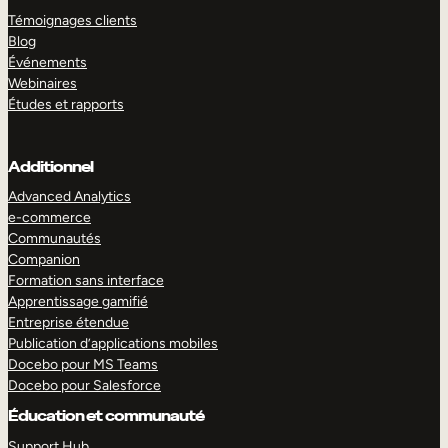
Témoignages clients
Blog
Événements
Webinaires
Études et rapports
Additionnel
Advanced Analytics
e-commerce
Communautés
Companion
Formation sans interface
Apprentissage gamifié
Entreprise étendue
Publication d’applications mobiles
Docebo pour MS Teams
Docebo pour Salesforce
Éducation et communauté
Support Hub