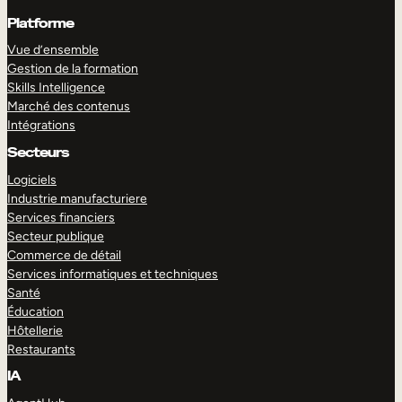
Platforme
Vue d’ensemble
Gestion de la formation
Skills Intelligence
Marché des contenus
Intégrations
Secteurs
Logiciels
Industrie manufacturiere
Services financiers
Secteur publique
Commerce de détail
Services informatiques et techniques
Santé
Éducation
Hôtellerie
Restaurants
IA