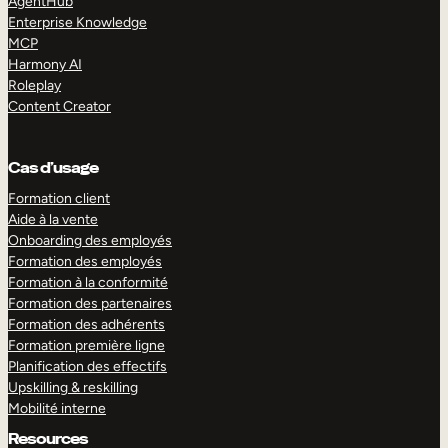
AgentHub
Enterprise Knowledge
MCP
Harmony AI
Roleplay
Content Creator
Cas d’usage
Formation client
Aide à la vente
Onboarding des employés
Formation des employés
Formation à la conformité
Formation des partenaires
Formation des adhérents
Formation première ligne
Planification des effectifs
Upskilling & reskilling
Mobilité interne
Resources