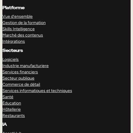
Platforme
Vue d’ensemble
Gestion de la formation
Skills Intelligence
Marché des contenus
Intégrations
Secteurs
Logiciels
Industrie manufacturiere
Services financiers
Secteur publique
Commerce de détail
Services informatiques et techniques
Santé
Éducation
Hôtellerie
Restaurants
IA