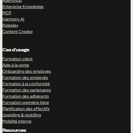
AgentHub
Enterprise Knowledge
MCP
Harmony AI
Roleplay
Content Creator
Cas d’usage
Formation client
Aide à la vente
Onboarding des employés
Formation des employés
Formation à la conformité
Formation des partenaires
Formation des adhérents
Formation première ligne
Planification des effectifs
Upskilling & reskilling
Mobilité interne
Resources