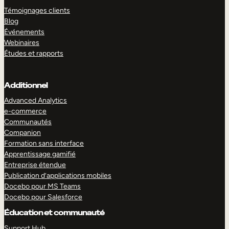
Témoignages clients
Blog
Événements
Webinaires
Études et rapports
Additionnel
Advanced Analytics
e-commerce
Communautés
Companion
Formation sans interface
Apprentissage gamifié
Entreprise étendue
Publication d’applications mobiles
Docebo pour MS Teams
Docebo pour Salesforce
Éducation et communauté
Support Hub