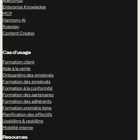
AgentHub
Enterprise Knowledge
MCP
Harmony AI
Roleplay
Content Creator
Cas d’usage
Formation client
Aide à la vente
Onboarding des employés
Formation des employés
Formation à la conformité
Formation des partenaires
Formation des adhérents
Formation première ligne
Planification des effectifs
Upskilling & reskilling
Mobilité interne
Resources