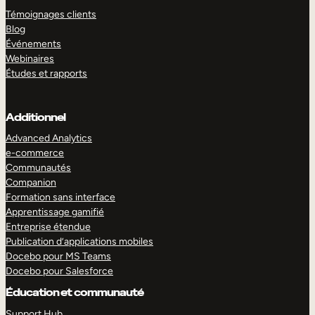
Témoignages clients
Blog
Événements
Webinaires
Études et rapports
Additionnel
Advanced Analytics
e-commerce
Communautés
Companion
Formation sans interface
Apprentissage gamifié
Entreprise étendue
Publication d’applications mobiles
Docebo pour MS Teams
Docebo pour Salesforce
Éducation et communauté
Support Hub