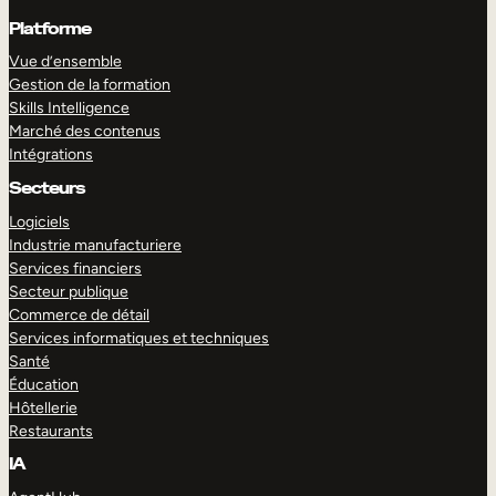
Platforme
Vue d’ensemble
Gestion de la formation
Skills Intelligence
Marché des contenus
Intégrations
Secteurs
Logiciels
Industrie manufacturiere
Services financiers
Secteur publique
Commerce de détail
Services informatiques et techniques
Santé
Éducation
Hôtellerie
Restaurants
IA