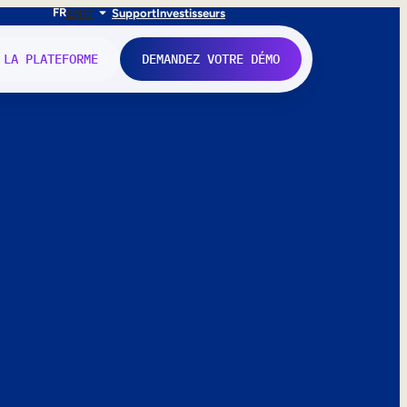
FR
EN
IT
Support
Investisseurs
 LA PLATEFORME
DEMANDEZ VOTRE DÉMO
nne.