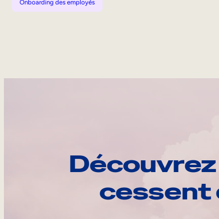
Onboarding des employés
Découvrez 
cessent 