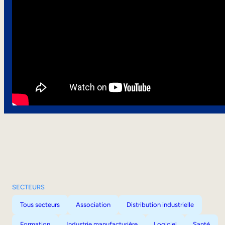
SECTEURS
Tous secteurs
Association
Distribution industrielle
Formation
Industrie manufacturière
Logiciel
Santé