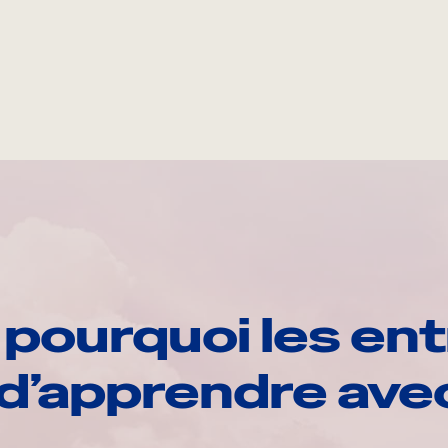
pourquoi les ent
d’apprendre av