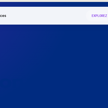
ces
EXPLOREZ
és
on fonctio
té
e
 preuve.