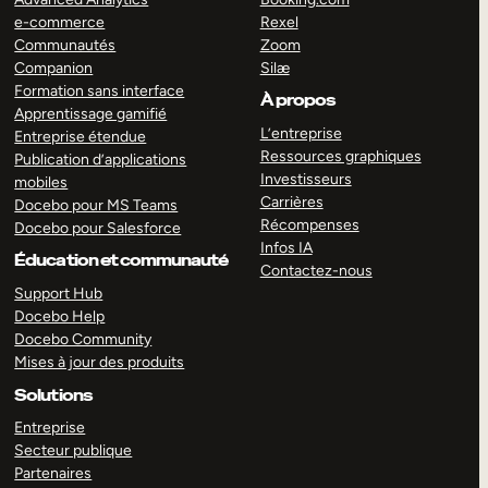
e-commerce
Rexel
Communautés
Zoom
Companion
Silæ
Formation sans interface
À propos
Apprentissage gamifié
L’entreprise
Entreprise étendue
Ressources graphiques
Publication d’applications
Investisseurs
mobiles
Carrières
Docebo pour MS Teams
Récompenses
Docebo pour Salesforce
Infos IA
Éducation et communauté
Contactez-nous
Support Hub
Docebo Help
Docebo Community
Mises à jour des produits
Solutions
Entreprise
Secteur publique
Partenaires