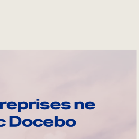
reprises ne
ec Docebo