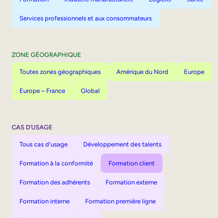
Services professionnels et aux consommateurs
ZONE GÉOGRAPHIQUE
Toutes zones géographiques
Amérique du Nord
Europe
Europe – France
Global
CAS D’USAGE
Tous cas d'usage
Développement des talents
Formation à la conformité
Formation client
Formation des adhérents
Formation externe
Formation interne
Formation première ligne