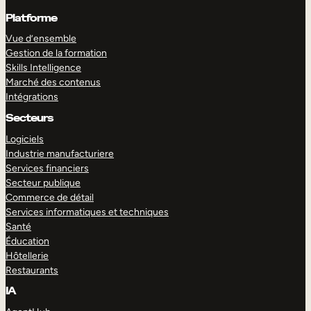
Platforme
Vue d’ensemble
Gestion de la formation
Skills Intelligence
Marché des contenus
Intégrations
Secteurs
Logiciels
Industrie manufacturiere
Services financiers
Secteur publique
Commerce de détail
Services informatiques et techniques
Santé
Éducation
Hôtellerie
Restaurants
IA