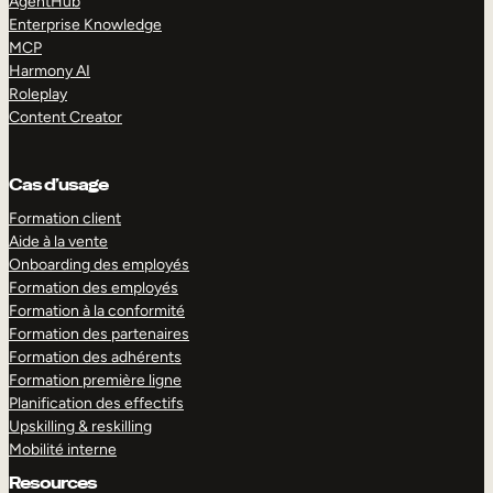
AgentHub
Enterprise Knowledge
MCP
Harmony AI
Roleplay
Content Creator
Cas d’usage
Formation client
Aide à la vente
Onboarding des employés
Formation des employés
Formation à la conformité
Formation des partenaires
Formation des adhérents
Formation première ligne
Planification des effectifs
Upskilling & reskilling
Mobilité interne
Resources