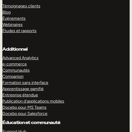
Témoignages clients
Blog
Événements
Webinaires
Études et rapports
Additionnel
Advanced Analytics
e-commerce
Communautés
Companion
Formation sans interface
Apprentissage gamifié
Entreprise étendue
Publication d’applications mobiles
Docebo pour MS Teams
Docebo pour Salesforce
Éducation et communauté
Support Hub