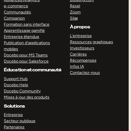
e-commerce
Rexel
Communautés
Zoom
Companion
Silæ
Formation sans interface
À propos
Apprentissage gamifié
L’entreprise
Entreprise étendue
Ressources graphiques
Publication d’applications
Investisseurs
mobiles
Carrières
Docebo pour MS Teams
Récompenses
Docebo pour Salesforce
Infos IA
Éducation et communauté
Contactez-nous
Support Hub
Docebo Help
Docebo Community
Mises à jour des produits
Solutions
Entreprise
Secteur publique
Partenaires