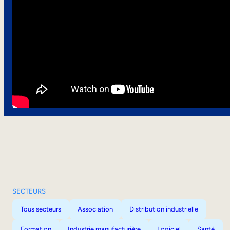
SECTEURS
Tous secteurs
Association
Distribution industrielle
Formation
Industrie manufacturière
Logiciel
Santé