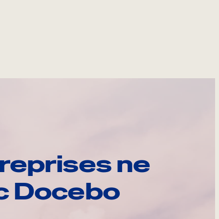
reprises ne
ec Docebo