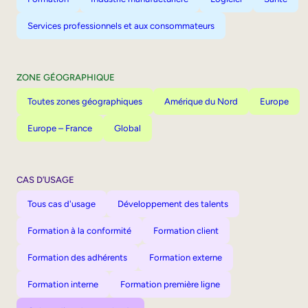
Services professionnels et aux consommateurs
ZONE GÉOGRAPHIQUE
Toutes zones géographiques
Amérique du Nord
Europe
Europe – France
Global
CAS D’USAGE
Tous cas d'usage
Développement des talents
Formation à la conformité
Formation client
Formation des adhérents
Formation externe
Formation interne
Formation première ligne