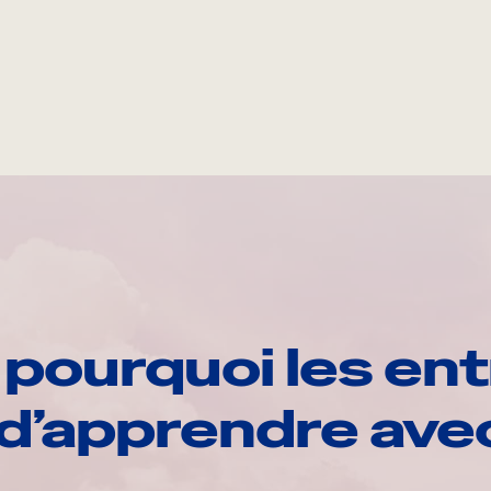
pourquoi les ent
d’apprendre av