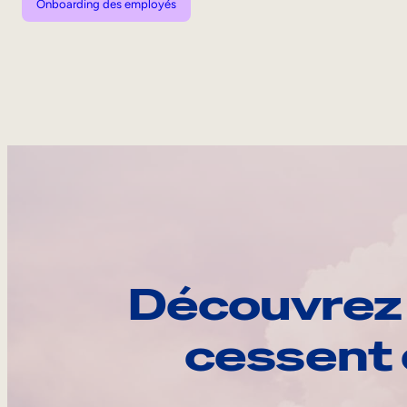
Onboarding des employés
Découvrez 
cessent 