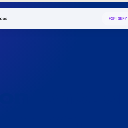
ces
EXPLOREZ
és
on fonctio
té
e
 preuve.