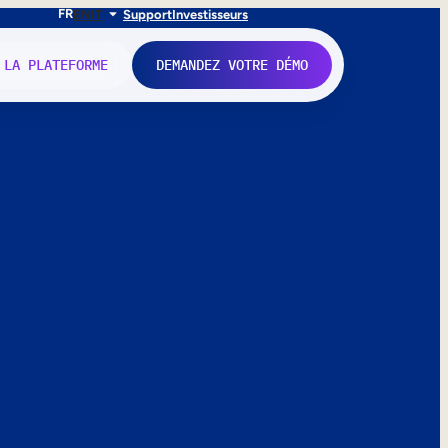
FR
EN
IT
Support
Investisseurs
 LA PLATEFORME
DEMANDEZ VOTRE DÉMO
nne.