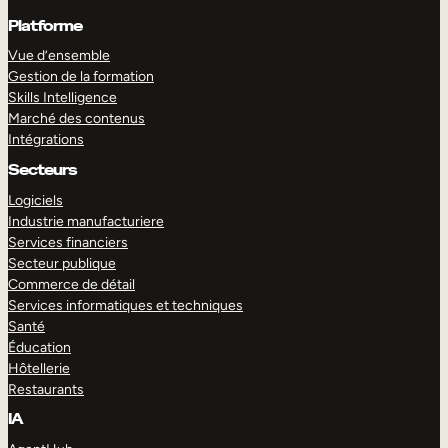
Platforme
Vue d’ensemble
Gestion de la formation
Skills Intelligence
Marché des contenus
Intégrations
Secteurs
Logiciels
Industrie manufacturiere
Services financiers
Secteur publique
Commerce de détail
Services informatiques et techniques
Santé
Éducation
Hôtellerie
Restaurants
IA