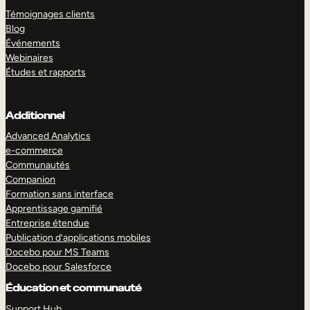
Témoignages clients
Blog
Événements
Webinaires
Études et rapports
Additionnel
Advanced Analytics
e-commerce
Communautés
Companion
Formation sans interface
Apprentissage gamifié
Entreprise étendue
Publication d’applications mobiles
Docebo pour MS Teams
Docebo pour Salesforce
Éducation et communauté
Support Hub