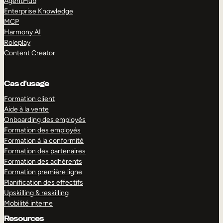
AgentHub
Enterprise Knowledge
MCP
Harmony AI
Roleplay
Content Creator
Cas d’usage
Formation client
Aide à la vente
Onboarding des employés
Formation des employés
Formation à la conformité
Formation des partenaires
Formation des adhérents
Formation première ligne
Planification des effectifs
Upskilling & reskilling
Mobilité interne
Resources