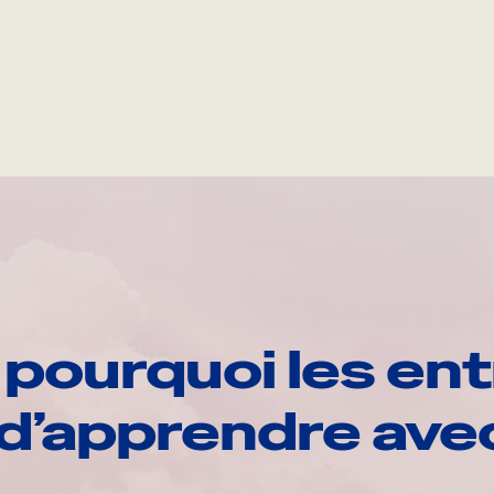
pourquoi les ent
d’apprendre av