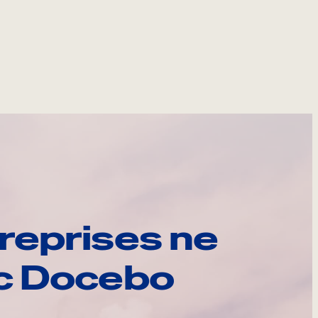
reprises ne
ec Docebo