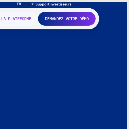
FR
EN
IT
Support
Investisseurs
 LA PLATEFORME
DEMANDEZ VOTRE DÉMO
nne.