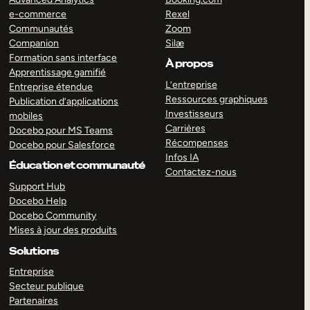
e-commerce
Rexel
Communautés
Zoom
Companion
Silæ
Formation sans interface
À propos
Apprentissage gamifié
L’entreprise
Entreprise étendue
Ressources graphiques
Publication d’applications
Investisseurs
mobiles
Carrières
Docebo pour MS Teams
Récompenses
Docebo pour Salesforce
Infos IA
Éducation et communauté
Contactez-nous
Support Hub
Docebo Help
Docebo Community
Mises à jour des produits
Solutions
Entreprise
Secteur publique
Partenaires