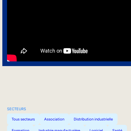
SECTEURS
Tous secteurs
Association
Distribution industrielle
Formation
Industrie manufacturière
Logiciel
Santé