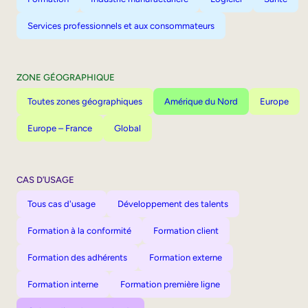
Services professionnels et aux consommateurs
ZONE GÉOGRAPHIQUE
Toutes zones géographiques
Amérique du Nord
Europe
Europe – France
Global
CAS D’USAGE
Tous cas d'usage
Développement des talents
Formation à la conformité
Formation client
Formation des adhérents
Formation externe
Formation interne
Formation première ligne