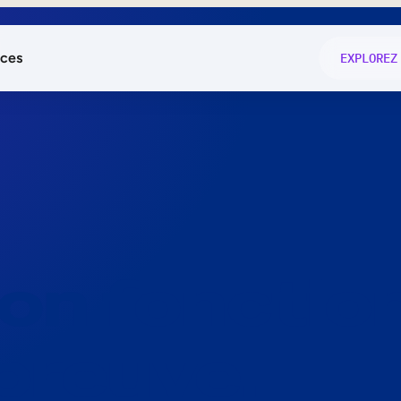
ces
EXPLOREZ
és
on fonctio
té
e
 preuve.