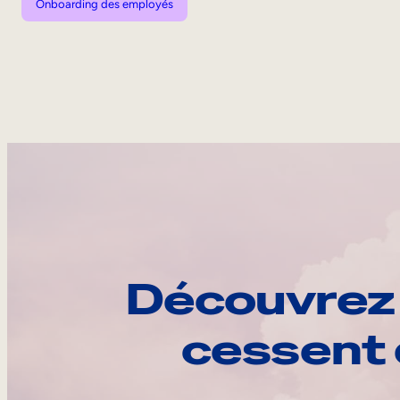
Onboarding des employés
Découvrez 
cessent 