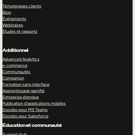
Témoignages clients
Blog
Événements
Webinaires
Études et rapports
Additionnel
Advanced Analytics
e-commerce
Communautés
Companion
Formation sans interface
Apprentissage gamifié
Entreprise étendue
Publication d’applications mobiles
Docebo pour MS Teams
Docebo pour Salesforce
Éducation et communauté
Support Hub