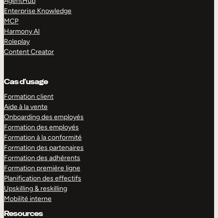
AgentHub
Enterprise Knowledge
MCP
Harmony AI
Roleplay
Content Creator
Cas d’usage
Formation client
Aide à la vente
Onboarding des employés
Formation des employés
Formation à la conformité
Formation des partenaires
Formation des adhérents
Formation première ligne
Planification des effectifs
Upskilling & reskilling
Mobilité interne
Resources