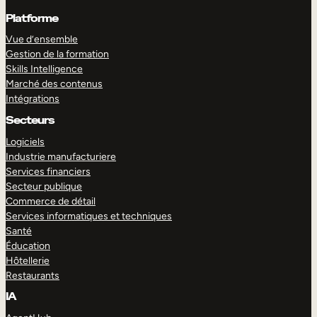
Platforme
Vue d’ensemble
Gestion de la formation
Skills Intelligence
Marché des contenus
Intégrations
Secteurs
Logiciels
Industrie manufacturiere
Services financiers
Secteur publique
Commerce de détail
Services informatiques et techniques
Santé
Éducation
Hôtellerie
Restaurants
IA