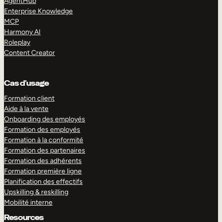
AgentHub
Enterprise Knowledge
MCP
Harmony AI
Roleplay
Content Creator
Cas d’usage
Formation client
Aide à la vente
Onboarding des employés
Formation des employés
Formation à la conformité
Formation des partenaires
Formation des adhérents
Formation première ligne
Planification des effectifs
Upskilling & reskilling
Mobilité interne
Resources