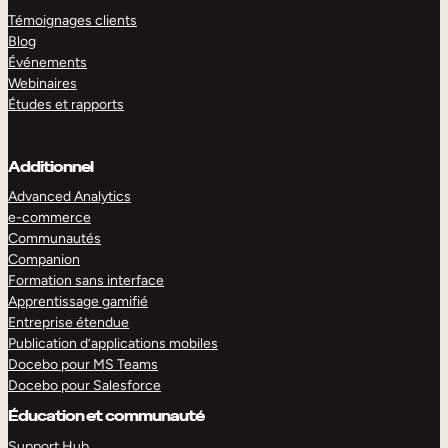
Témoignages clients
Blog
Événements
Webinaires
Études et rapports
Additionnel
Advanced Analytics
e-commerce
Communautés
Companion
Formation sans interface
Apprentissage gamifié
Entreprise étendue
Publication d’applications mobiles
Docebo pour MS Teams
Docebo pour Salesforce
Éducation et communauté
Support Hub