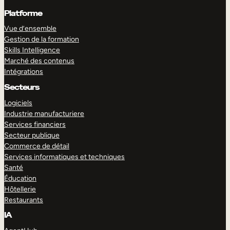
Platforme
Vue d’ensemble
Gestion de la formation
Skills Intelligence
Marché des contenus
Intégrations
Secteurs
Logiciels
Industrie manufacturiere
Services financiers
Secteur publique
Commerce de détail
Services informatiques et techniques
Santé
Éducation
Hôtellerie
Restaurants
IA