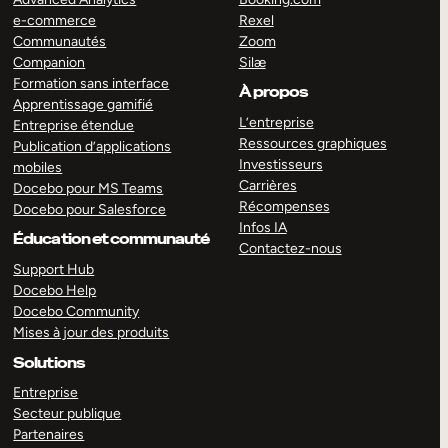
e-commerce
Rexel
Communautés
Zoom
Companion
Silæ
Formation sans interface
À propos
Apprentissage gamifié
L’entreprise
Entreprise étendue
Ressources graphiques
Publication d’applications
Investisseurs
mobiles
Carrières
Docebo pour MS Teams
Récompenses
Docebo pour Salesforce
Infos IA
Éducation et communauté
Contactez-nous
Support Hub
Docebo Help
Docebo Community
Mises à jour des produits
Solutions
Entreprise
Secteur publique
Partenaires