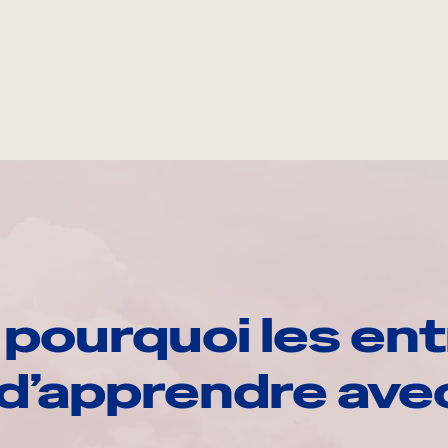
pourquoi les ent
d’apprendre av