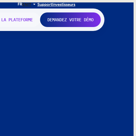
FR
EN
IT
Support
Investisseurs
 LA PLATEFORME
DEMANDEZ VOTRE DÉMO
nne.