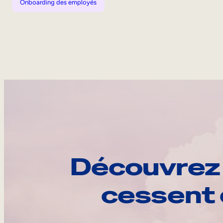
Onboarding des employés
Découvrez 
cessent 