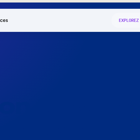
ces
EXPLOREZ
és
on fonctio
té
e
 preuve.