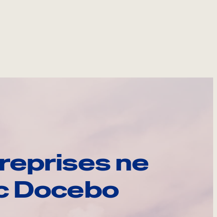
reprises ne
ec Docebo