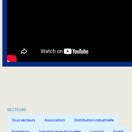
SECTEURS
Tous secteurs
Association
Distribution industrielle
Formation
Industrie manufacturière
Logiciel
Santé