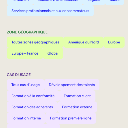
Services professionnels et aux consommateurs
ZONE GÉOGRAPHIQUE
Toutes zones géographiques
Amérique du Nord
Europe
Europe – France
Global
CAS D’USAGE
Tous cas d'usage
Développement des talents
Formation à la conformité
Formation client
Formation des adhérents
Formation externe
Formation interne
Formation première ligne