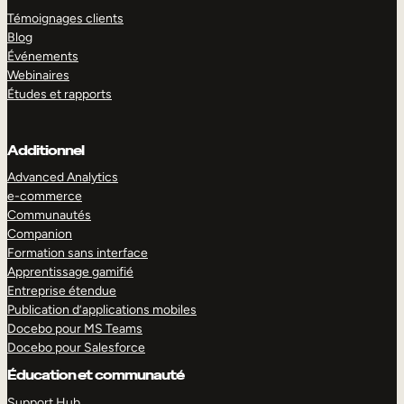
Témoignages clients
Blog
Événements
Webinaires
Études et rapports
Additionnel
Advanced Analytics
e-commerce
Communautés
Companion
Formation sans interface
Apprentissage gamifié
Entreprise étendue
Publication d’applications mobiles
Docebo pour MS Teams
Docebo pour Salesforce
Éducation et communauté
Support Hub