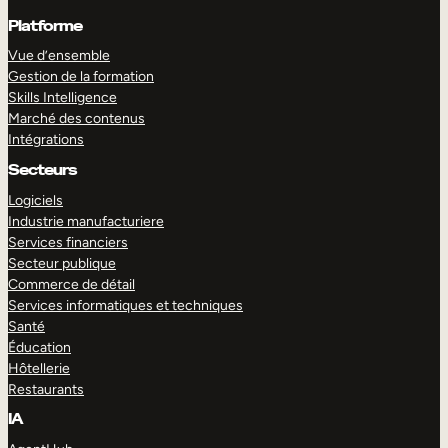
Platforme
Vue d’ensemble
Gestion de la formation
Skills Intelligence
Marché des contenus
Intégrations
Secteurs
Logiciels
Industrie manufacturiere
Services financiers
Secteur publique
Commerce de détail
Services informatiques et techniques
Santé
Éducation
Hôtellerie
Restaurants
IA