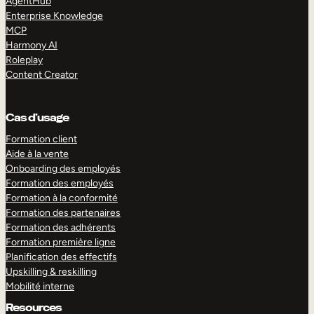
AgentHub
Enterprise Knowledge
MCP
Harmony AI
Roleplay
Content Creator
Cas d’usage
Formation client
Aide à la vente
Onboarding des employés
Formation des employés
Formation à la conformité
Formation des partenaires
Formation des adhérents
Formation première ligne
Planification des effectifs
Upskilling & reskilling
Mobilité interne
Resources