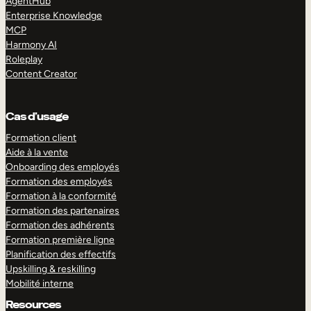
AgentHub
Enterprise Knowledge
MCP
Harmony AI
Roleplay
Content Creator
Cas d’usage
Formation client
Aide à la vente
Onboarding des employés
Formation des employés
Formation à la conformité
Formation des partenaires
Formation des adhérents
Formation première ligne
Planification des effectifs
Upskilling & reskilling
Mobilité interne
Resources