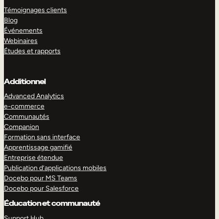
Témoignages clients
Blog
Événements
Webinaires
Études et rapports
Additionnel
Advanced Analytics
e-commerce
Communautés
Companion
Formation sans interface
Apprentissage gamifié
Entreprise étendue
Publication d’applications mobiles
Docebo pour MS Teams
Docebo pour Salesforce
Éducation et communauté
Support Hub