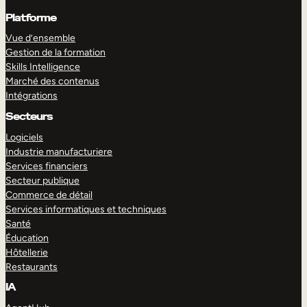
Platforme
Vue d’ensemble
Gestion de la formation
Skills Intelligence
Marché des contenus
Intégrations
Secteurs
Logiciels
Industrie manufacturiere
Services financiers
Secteur publique
Commerce de détail
Services informatiques et techniques
Santé
Éducation
Hôtellerie
Restaurants
IA