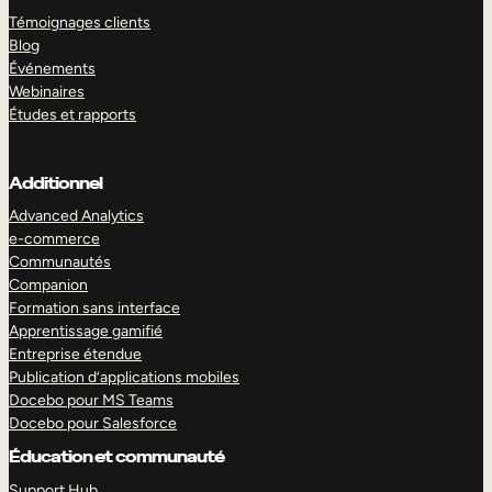
Témoignages clients
Blog
Événements
Webinaires
Études et rapports
Additionnel
Advanced Analytics
e-commerce
Communautés
Companion
Formation sans interface
Apprentissage gamifié
Entreprise étendue
Publication d’applications mobiles
Docebo pour MS Teams
Docebo pour Salesforce
Éducation et communauté
Support Hub