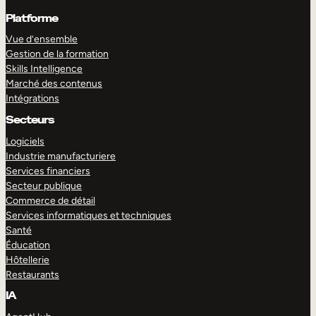
Platforme
Vue d’ensemble
Gestion de la formation
Skills Intelligence
Marché des contenus
Intégrations
Secteurs
Logiciels
Industrie manufacturiere
Services financiers
Secteur publique
Commerce de détail
Services informatiques et techniques
Santé
Éducation
Hôtellerie
Restaurants
IA