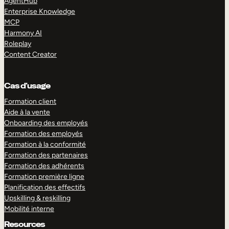
AgentHub
Enterprise Knowledge
MCP
Harmony AI
Roleplay
Content Creator
Cas d’usage
Formation client
Aide à la vente
Onboarding des employés
Formation des employés
Formation à la conformité
Formation des partenaires
Formation des adhérents
Formation première ligne
Planification des effectifs
Upskilling & reskilling
Mobilité interne
Resources