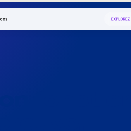
ces
EXPLOREZ
és
on fonctio
té
e
 preuve.