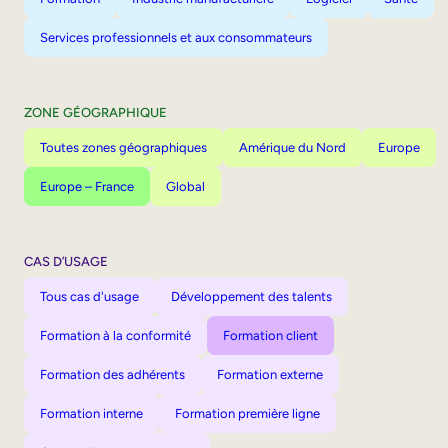
Services professionnels et aux consommateurs
ZONE GÉOGRAPHIQUE
Toutes zones géographiques
Amérique du Nord
Europe
Europe – France
Global
CAS D’USAGE
Tous cas d'usage
Développement des talents
Formation à la conformité
Formation client
Formation des adhérents
Formation externe
Formation interne
Formation première ligne