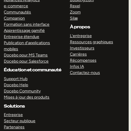
e-commerce
Rexel
Communautés
Zoom
Companion
Silæ
Formation sans interface
À propos
Apprentissage gamifié
L’entreprise
Entreprise étendue
Ressources graphiques
Publication d’applications
Investisseurs
mobiles
Carrières
Docebo pour MS Teams
Récompenses
Docebo pour Salesforce
Infos IA
Éducation et communauté
Contactez-nous
Support Hub
Docebo Help
Docebo Community
Mises à jour des produits
Solutions
Entreprise
Secteur publique
Partenaires