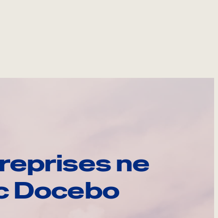
reprises ne
ec Docebo