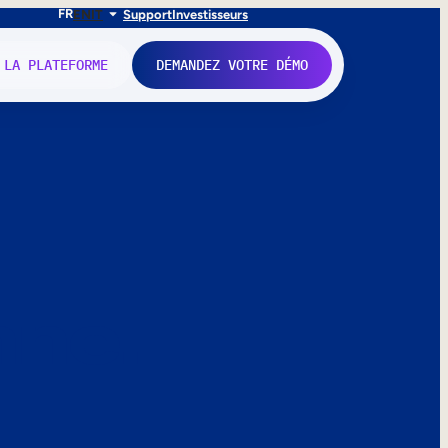
FR
EN
IT
Support
Investisseurs
 LA PLATEFORME
DEMANDEZ VOTRE DÉMO
nne.