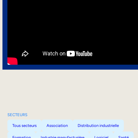
SECTEURS
Tous secteurs
Association
Distribution industrielle
Formation
Industrie manufacturière
Logiciel
Santé