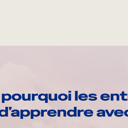
pourquoi les ent
d’apprendre av