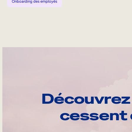
Onboarding des employés
Découvrez 
cessent 