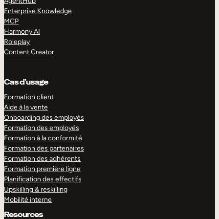
AgentHub
Enterprise Knowledge
MCP
Harmony AI
Roleplay
Content Creator
Cas d’usage
Formation client
Aide à la vente
Onboarding des employés
Formation des employés
Formation à la conformité
Formation des partenaires
Formation des adhérents
Formation première ligne
Planification des effectifs
Upskilling & reskilling
Mobilité interne
Resources