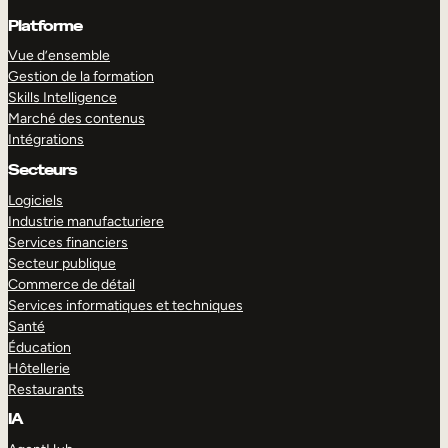
Platforme
Vue d’ensemble
Gestion de la formation
Skills Intelligence
Marché des contenus
Intégrations
Secteurs
Logiciels
Industrie manufacturiere
Services financiers
Secteur publique
Commerce de détail
Services informatiques et techniques
Santé
Éducation
Hôtellerie
Restaurants
IA