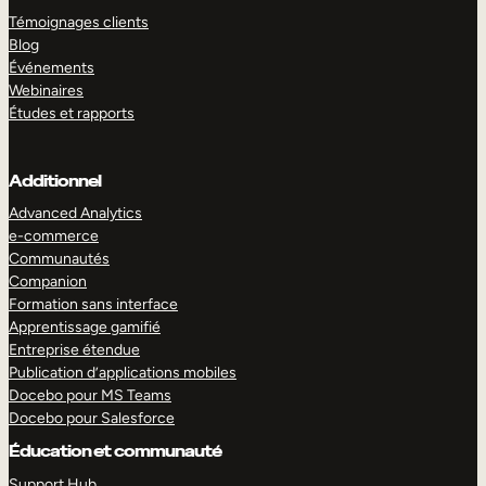
Témoignages clients
Blog
Événements
Webinaires
Études et rapports
Additionnel
Advanced Analytics
e-commerce
Communautés
Companion
Formation sans interface
Apprentissage gamifié
Entreprise étendue
Publication d’applications mobiles
Docebo pour MS Teams
Docebo pour Salesforce
Éducation et communauté
Support Hub