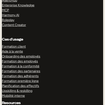
AgentHub
Enterprise Knowledge
MCP
Harmony AI
Roleplay
Content Creator
Cas d’usage
Formation client
Aide à la vente
Onboarding des employés
Formation des employés
Formation à la conformité
Formation des partenaires
Formation des adhérents
Formation première ligne
Planification des effectifs
Upskilling & reskilling
Mobilité interne
Resources