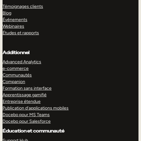
Témoignages clients
Blog
Événements
Webinaires
Études et rapports
Additionnel
Advanced Analytics
e-commerce
Communautés
Companion
Formation sans interface
Apprentissage gamifié
Entreprise étendue
Publication d’applications mobiles
Docebo pour MS Teams
Docebo pour Salesforce
Éducation et communauté
Support Hub