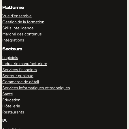
Platforme
Vue d’ensemble
Gestion de la formation
Skills Intelligence
Marché des contenus
Intégrations
Secteurs
Logiciels
Industrie manufacturiere
Services financiers
Secteur publique
Commerce de détail
Services informatiques et techniques
Santé
Éducation
Hôtellerie
Restaurants
IA