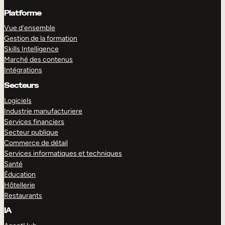
Platforme
Vue d’ensemble
Gestion de la formation
Skills Intelligence
Marché des contenus
Intégrations
Secteurs
Logiciels
Industrie manufacturiere
Services financiers
Secteur publique
Commerce de détail
Services informatiques et techniques
Santé
Éducation
Hôtellerie
Restaurants
IA