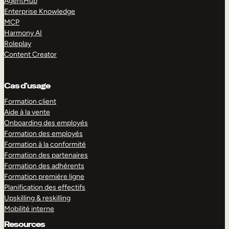
AgentHub
Enterprise Knowledge
MCP
Harmony AI
Roleplay
Content Creator
Cas d’usage
Formation client
Aide à la vente
Onboarding des employés
Formation des employés
Formation à la conformité
Formation des partenaires
Formation des adhérents
Formation première ligne
Planification des effectifs
Upskilling & reskilling
Mobilité interne
Resources