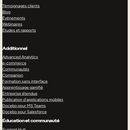
Témoignages clients
Blog
Événements
Webinaires
Études et rapports
Additionnel
Advanced Analytics
e-commerce
Communautés
Companion
Formation sans interface
Apprentissage gamifié
Entreprise étendue
Publication d’applications mobiles
Docebo pour MS Teams
Docebo pour Salesforce
Éducation et communauté
Support Hub