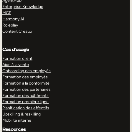
AgentHub
Enterprise Knowledge
MCP
Harmony AI
Roleplay
Content Creator
Cas d’usage
Formation client
Aide à la vente
Onboarding des employés
Formation des employés
Formation à la conformité
Formation des partenaires
Formation des adhérents
Formation première ligne
Planification des effectifs
Upskilling & reskilling
Mobilité interne
Resources