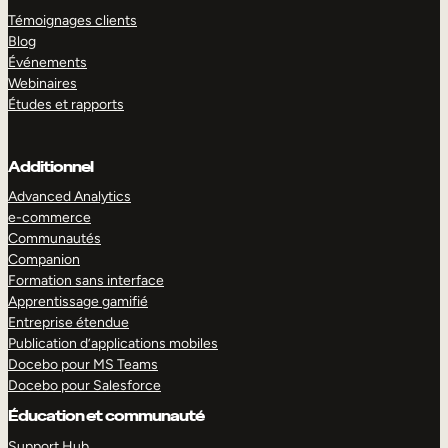
Témoignages clients
Blog
Événements
Webinaires
Études et rapports
Additionnel
Advanced Analytics
e-commerce
Communautés
Companion
Formation sans interface
Apprentissage gamifié
Entreprise étendue
Publication d’applications mobiles
Docebo pour MS Teams
Docebo pour Salesforce
Éducation et communauté
Support Hub