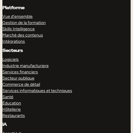
Platforme
Vue d’ensemble
Gestion de la formation
Skills Intelligence
Marché des contenus
Intégrations
Secteurs
Logiciels
Industrie manufacturiere
Services financiers
Secteur publique
Commerce de détail
Services informatiques et techniques
Santé
Éducation
Hôtellerie
Restaurants
IA