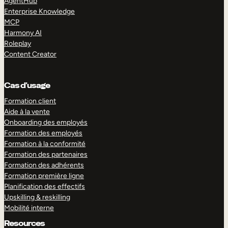
AgentHub
Enterprise Knowledge
MCP
Harmony AI
Roleplay
Content Creator
Cas d’usage
Formation client
Aide à la vente
Onboarding des employés
Formation des employés
Formation à la conformité
Formation des partenaires
Formation des adhérents
Formation première ligne
Planification des effectifs
Upskilling & reskilling
Mobilité interne
Resources