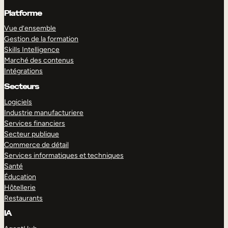
Platforme
Vue d’ensemble
Gestion de la formation
Skills Intelligence
Marché des contenus
Intégrations
Secteurs
Logiciels
Industrie manufacturiere
Services financiers
Secteur publique
Commerce de détail
Services informatiques et techniques
Santé
Éducation
Hôtellerie
Restaurants
IA