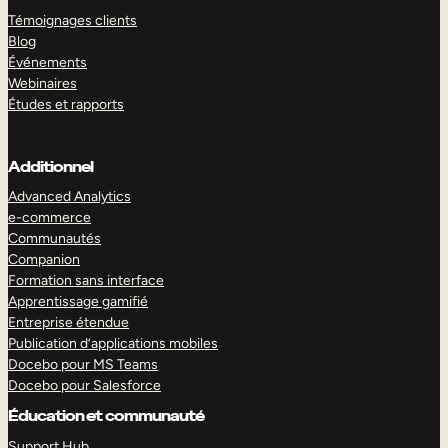
Témoignages clients
Blog
Événements
Webinaires
Études et rapports
Additionnel
Advanced Analytics
e-commerce
Communautés
Companion
Formation sans interface
Apprentissage gamifié
Entreprise étendue
Publication d’applications mobiles
Docebo pour MS Teams
Docebo pour Salesforce
Éducation et communauté
Support Hub