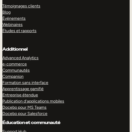
Témoignages clients
Blog
Événements
Webinaires
Études et rapports
Additionnel
Advanced Analytics
e-commerce
Communautés
Companion
Formation sans interface
Apprentissage gamifié
Entreprise étendue
Publication d’applications mobiles
Docebo pour MS Teams
Docebo pour Salesforce
Éducation et communauté
Support Hub