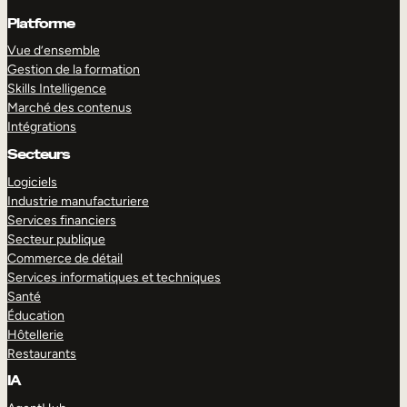
Platforme
Vue d’ensemble
Gestion de la formation
Skills Intelligence
Marché des contenus
Intégrations
Secteurs
Logiciels
Industrie manufacturiere
Services financiers
Secteur publique
Commerce de détail
Services informatiques et techniques
Santé
Éducation
Hôtellerie
Restaurants
IA