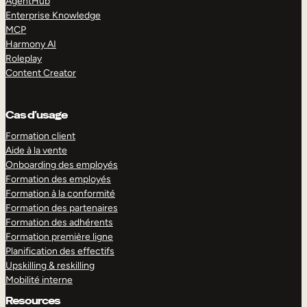
AgentHub
Enterprise Knowledge
MCP
Harmony AI
Roleplay
Content Creator
Cas d’usage
Formation client
Aide à la vente
Onboarding des employés
Formation des employés
Formation à la conformité
Formation des partenaires
Formation des adhérents
Formation première ligne
Planification des effectifs
Upskilling & reskilling
Mobilité interne
Resources