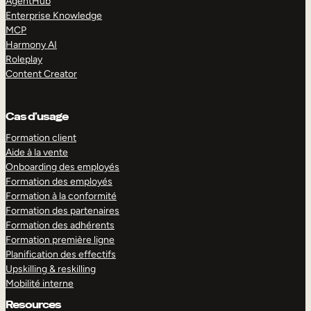
AgentHub
Enterprise Knowledge
MCP
Harmony AI
Roleplay
Content Creator
Cas d’usage
Formation client
Aide à la vente
Onboarding des employés
Formation des employés
Formation à la conformité
Formation des partenaires
Formation des adhérents
Formation première ligne
Planification des effectifs
Upskilling & reskilling
Mobilité interne
Resources