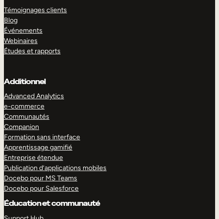
Témoignages clients
Blog
Événements
Webinaires
Études et rapports
Additionnel
Advanced Analytics
e-commerce
Communautés
Companion
Formation sans interface
Apprentissage gamifié
Entreprise étendue
Publication d’applications mobiles
Docebo pour MS Teams
Docebo pour Salesforce
Éducation et communauté
Support Hub