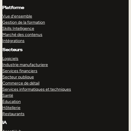
Platforme
Vue d’ensemble
Gestion de la formation
Skills Intelligence
Marché des contenus
Intégrations
Secteurs
Logiciels
Industrie manufacturiere
Services financiers
Secteur publique
Commerce de détail
Services informatiques et techniques
Santé
Éducation
Hôtellerie
Restaurants
IA