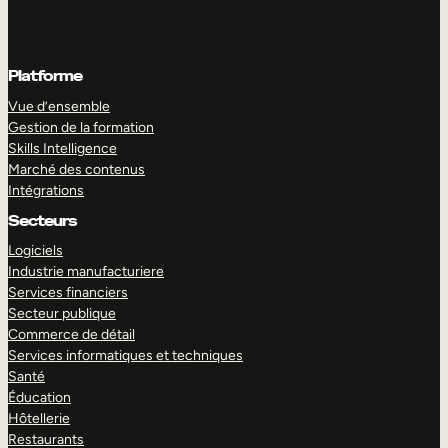
Platforme
Vue d’ensemble
Gestion de la formation
Skills Intelligence
Marché des contenus
Intégrations
Secteurs
Logiciels
Industrie manufacturiere
Services financiers
Secteur publique
Commerce de détail
Services informatiques et techniques
Santé
Éducation
Hôtellerie
Restaurants