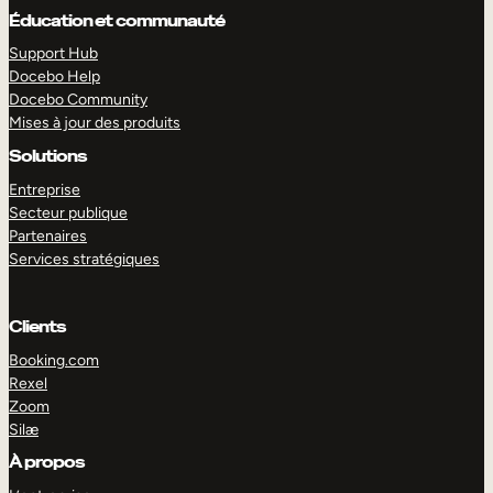
Éducation et communauté
Support Hub
Docebo Help
Docebo Community
Mises à jour des produits
Solutions
Entreprise
Secteur publique
Partenaires
Services stratégiques
Clients
EXPLORER
DÉMO
Booking.com
Rexel
Zoom
Silæ
À propos