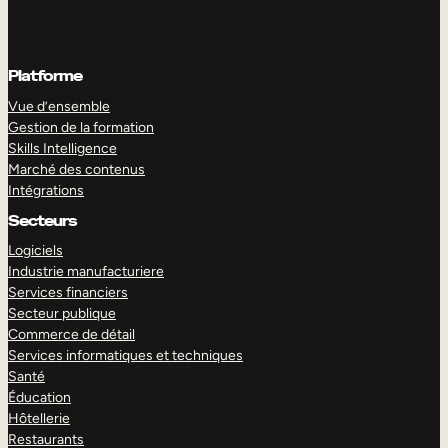
Platforme
Vue d’ensemble
Gestion de la formation
Skills Intelligence
Marché des contenus
Intégrations
Secteurs
Logiciels
Industrie manufacturiere
Services financiers
Secteur publique
Commerce de détail
Services informatiques et techniques
Santé
Éducation
Hôtellerie
Restaurants