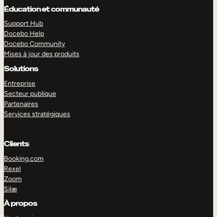
Éducation et communauté
Support Hub
Docebo Help
Docebo Community
Mises à jour des produits
Solutions
Entreprise
Secteur publique
Partenaires
Services stratégiques
Clients
EXPLORER
DÉMO
Booking.com
Rexel
Zoom
Silæ
À propos