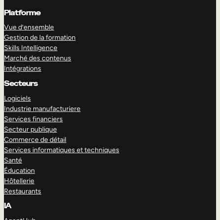
Platforme
Vue d’ensemble
Gestion de la formation
Skills Intelligence
Marché des contenus
Intégrations
Secteurs
Logiciels
Industrie manufacturiere
Services financiers
Secteur publique
Commerce de détail
Services informatiques et techniques
Santé
Éducation
Hôtellerie
Restaurants
IA