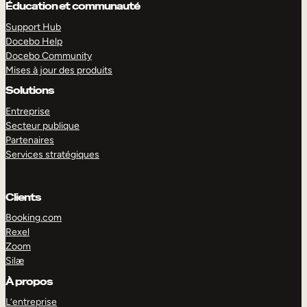
Éducation et communauté
Support Hub
Docebo Help
Docebo Community
Mises à jour des produits
Solutions
Entreprise
Secteur publique
Partenaires
Services stratégiques
Clients
Booking.com
Rexel
EXPLORER
DÉMO
Zoom
Silæ
À propos
L’entreprise