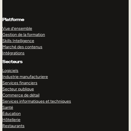
Platforme
Vue d’ensemble
Gestion de la formation
Skills Intelligence
Marché des contenus
Intégrations
Secteurs
Logiciels
Industrie manufacturiere
Services financiers
Secteur publique
Commerce de détail
Services informatiques et techniques
Santé
Éducation
Hôtellerie
Restaurants